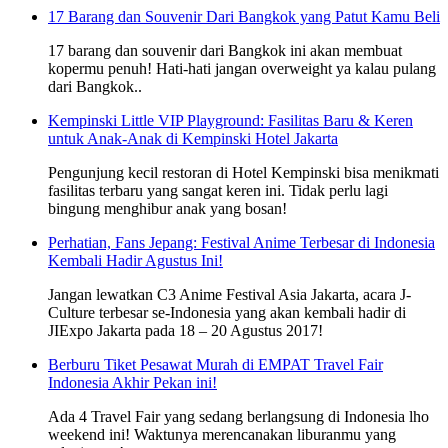
17 Barang dan Souvenir Dari Bangkok yang Patut Kamu Beli
17 barang dan souvenir dari Bangkok ini akan membuat
kopermu penuh! Hati-hati jangan overweight ya kalau pulang
dari Bangkok..
Kempinski Little VIP Playground: Fasilitas Baru & Keren
untuk Anak-Anak di Kempinski Hotel Jakarta
Pengunjung kecil restoran di Hotel Kempinski bisa menikmati
fasilitas terbaru yang sangat keren ini. Tidak perlu lagi
bingung menghibur anak yang bosan!
Perhatian, Fans Jepang: Festival Anime Terbesar di Indonesia
Kembali Hadir Agustus Ini!
Jangan lewatkan C3 Anime Festival Asia Jakarta, acara J-
Culture terbesar se-Indonesia yang akan kembali hadir di
JIExpo Jakarta pada 18 – 20 Agustus 2017!
Berburu Tiket Pesawat Murah di EMPAT Travel Fair
Indonesia Akhir Pekan ini!
Ada 4 Travel Fair yang sedang berlangsung di Indonesia lho
weekend ini! Waktunya merencanakan liburanmu yang