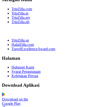
TripZilla.com
TripZilla.in
TripZilla.my
TripZilla.ph
TripZilla.sg
HalalZilla.com
TravelExcellenceAward.com
Halaman
Hubungi Kami
Syarat Penggunaan
Kebijakan Privasi
Download Aplikasi
Download on the
Google Play