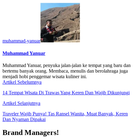
muhammad-yanuar
Muhammad Yanuar
Muhammad Yanuar, penyuka jalan-jalan ke tempat yang baru dan
bertemu banyak orang. Membaca, menulis dan berolahraga juga
menjadi hobi penggemar wisata kuliner ini.
Artikel Sebelumnya
14 Tempat Wisata Di Trawas Yang Keren Dan Wajib Dikunjungi
Artikel Selanjutnya
Traveler Wajib Punya! Tas Ransel Wanita, Muat Banyak, Keren
Dan Nyaman Dipakai
Brand Managers!