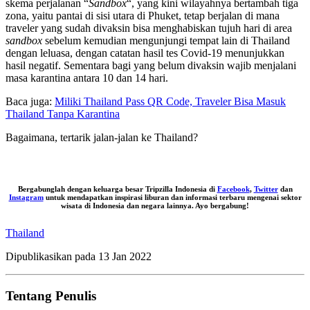
skema perjalanan “
Sandbox
“, yang kini wilayahnya bertambah tiga
zona, yaitu pantai di sisi utara di Phuket, tetap berjalan di mana
traveler yang sudah divaksin bisa menghabiskan tujuh hari di area
sandbox
sebelum kemudian mengunjungi tempat lain di Thailand
dengan leluasa, dengan catatan hasil tes Covid-19 menunjukkan
hasil negatif. Sementara bagi yang belum divaksin wajib menjalani
masa karantina antara 10 dan 14 hari.
Baca juga:
Miliki Thailand Pass QR Code, Traveler Bisa Masuk
Thailand Tanpa Karantina
Bagaimana, tertarik jalan-jalan ke Thailand?
Bergabunglah dengan keluarga besar Tripzilla Indonesia di
Facebook
,
Twitter
dan
Instagram
untuk mendapatkan inspirasi liburan dan informasi terbaru mengenai sektor
wisata di Indonesia dan negara lainnya. Ayo bergabung!
Thailand
Dipublikasikan pada
13 Jan 2022
Tentang Penulis