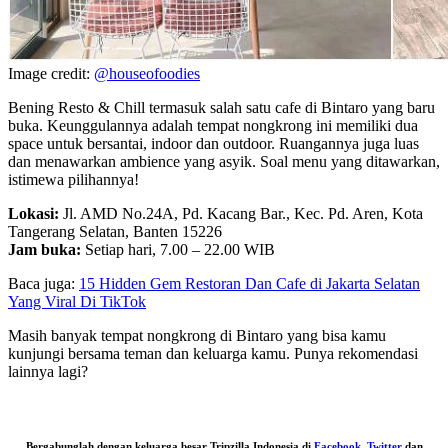
Image credit:
@houseofoodies
Bening Resto & Chill termasuk salah satu cafe di Bintaro yang baru
buka. Keunggulannya adalah tempat nongkrong ini memiliki dua
space untuk bersantai, indoor dan outdoor. Ruangannya juga luas
dan menawarkan ambience yang asyik. Soal menu yang ditawarkan,
istimewa pilihannya!
Lokasi:
Jl. AMD No.24A, Pd. Kacang Bar., Kec. Pd. Aren, Kota
Tangerang Selatan, Banten 15226
Jam buka:
Setiap hari, 7.00 – 22.00 WIB
Baca juga:
15 Hidden Gem Restoran Dan Cafe di Jakarta Selatan
Yang Viral Di TikTok
Masih banyak tempat nongkrong di Bintaro yang bisa kamu
kunjungi bersama teman dan keluarga kamu. Punya rekomendasi
lainnya lagi?
Bergabunglah dengan keluarga besar Tripzilla Indonesia di
Facebook
,
Twitter
dan