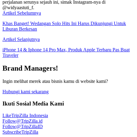
perjalanan serunya sejauh ini, simak Instagram-nya di
@widyaastuti_f.
Artikel Sebelumnya
Khas Banget! Wedangan Solo Hits Ini Harus Dikunjungi Untuk
Liburan Berkesan
Artikel Selanjutnya
iPhone 14 & Iphone 14 Pro Max, Produk Apple Terbaru Pas Buat
Traveler
Brand Managers!
Ingin melihat merek atau bisnis kamu di website kami?
Hubungi kami sekarang
Ikuti Sosial Media Kami
Like
TripZilla Indonesia
Follow
@TripZilla.id
Follow
@TripZillaID
Subscribe
TripZilla