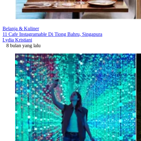
Belanja & Kuliner
11 Cafe Instagramable Di Tiong Bahru, Singapura
Lydia Kristiani
8 bulan yang lalu