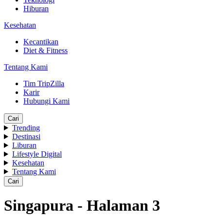
Hiburan
Kesehatan
Kecantikan
Diet & Fitness
Tentang Kami
Tim TripZilla
Karir
Hubungi Kami
Cari
Trending
Destinasi
Liburan
Lifestyle Digital
Kesehatan
Tentang Kami
Cari
Singapura - Halaman 3