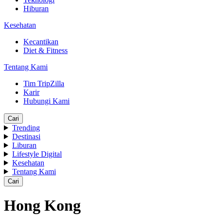
Hiburan
Kesehatan
Kecantikan
Diet & Fitness
Tentang Kami
Tim TripZilla
Karir
Hubungi Kami
Cari
Trending
Destinasi
Liburan
Lifestyle Digital
Kesehatan
Tentang Kami
Cari
Hong Kong