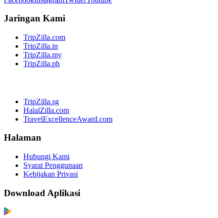
Jaringan Kami
TripZilla.com
TripZilla.in
TripZilla.my
TripZilla.ph
TripZilla.sg
HalalZilla.com
TravelExcellenceAward.com
Halaman
Hubungi Kami
Syarat Penggunaan
Kebijakan Privasi
Download Aplikasi