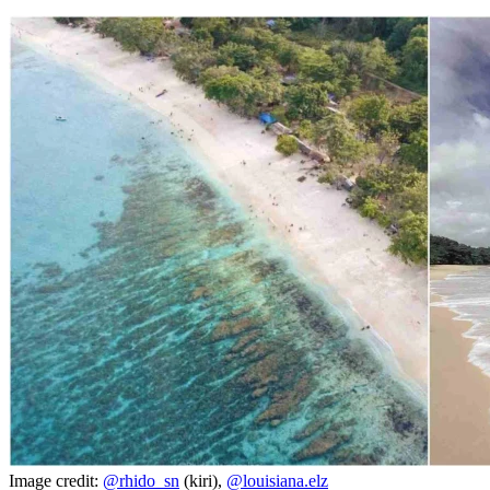
Image credit:
@rhido_sn
(kiri),
@louisiana.elz