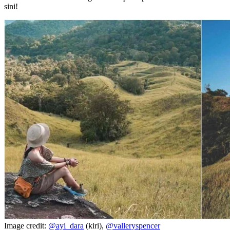
sini!
Image credit:
@ayi_dara
(kiri),
@valleryspencer