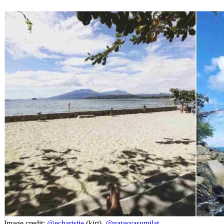
Image credit:
@echaristie
(kiri),
@natasyasumilat