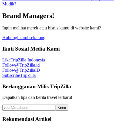
Mudik?
Brand Managers!
Ingin melihat merek atau bisnis kamu di website kami?
Hubungi kami sekarang
Ikuti Sosial Media Kami
Like
TripZilla Indonesia
Follow
@TripZilla.id
Follow
@TripZillaID
Subscribe
TripZilla
Berlangganan Milis TripZilla
Dapatkan tips dan berita travel terbaru!
Kirim
Rekomendasi Artikel