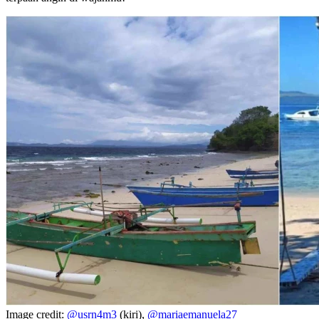
Image credit:
@usrn4m3
(kiri),
@mariaemanuela27