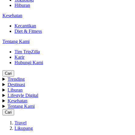
Hiburan
Kesehatan
Kecantikan
Diet & Fitness
Tentang Kami
Tim TripZilla
Karir
Hubungi Kami
Cari
Trending
Destinasi
Liburan
Lifestyle Digital
Kesehatan
Tentang Kami
Cari
Travel
Likupang