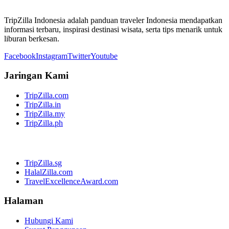
TripZilla Indonesia adalah panduan traveler Indonesia mendapatkan
informasi terbaru, inspirasi destinasi wisata, serta tips menarik untuk
liburan berkesan.
Facebook
Instagram
Twitter
Youtube
Jaringan Kami
TripZilla.com
TripZilla.in
TripZilla.my
TripZilla.ph
TripZilla.sg
HalalZilla.com
TravelExcellenceAward.com
Halaman
Hubungi Kami