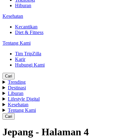
Hiburan
Kesehatan
Kecantikan
Diet & Fitness
Tentang Kami
Tim TripZilla
Karir
Hubungi Kami
Cari
Trending
Destinasi
Liburan
Lifestyle Digital
Kesehatan
Tentang Kami
Cari
Jepang - Halaman 4