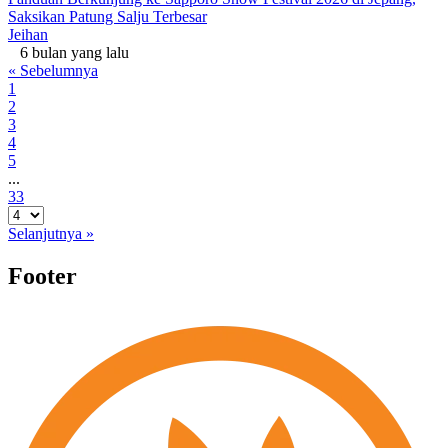
Saksikan Patung Salju Terbesar
Jeihan
6 bulan yang lalu
« Sebelumnya
1
2
3
4
5
...
33
Selanjutnya »
Footer