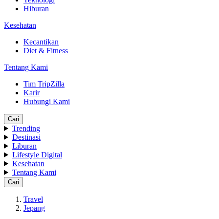
Hiburan
Kesehatan
Kecantikan
Diet & Fitness
Tentang Kami
Tim TripZilla
Karir
Hubungi Kami
Cari
Trending
Destinasi
Liburan
Lifestyle Digital
Kesehatan
Tentang Kami
Cari
Travel
Jepang