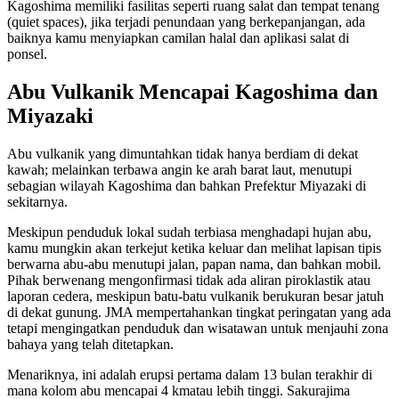
Kagoshima memiliki fasilitas seperti ruang salat dan tempat tenang
(quiet spaces), jika terjadi penundaan yang berkepanjangan, ada
baiknya kamu menyiapkan camilan halal dan aplikasi salat di
ponsel.
Abu Vulkanik Mencapai Kagoshima dan
Miyazaki
Abu vulkanik yang dimuntahkan tidak hanya berdiam di dekat
kawah; melainkan terbawa angin ke arah barat laut, menutupi
sebagian wilayah Kagoshima dan bahkan Prefektur Miyazaki di
sekitarnya.
Meskipun penduduk lokal sudah terbiasa menghadapi hujan abu,
kamu mungkin akan terkejut ketika keluar dan melihat lapisan tipis
berwarna abu-abu menutupi jalan, papan nama, dan bahkan mobil.
Pihak berwenang mengonfirmasi tidak ada aliran piroklastik atau
laporan cedera, meskipun batu-batu vulkanik berukuran besar jatuh
di dekat gunung. JMA mempertahankan tingkat peringatan yang ada
tetapi mengingatkan penduduk dan wisatawan untuk menjauhi zona
bahaya yang telah ditetapkan.
Menariknya, ini adalah erupsi pertama dalam 13 bulan terakhir di
mana kolom abu mencapai 4 kmatau lebih tinggi. Sakurajima