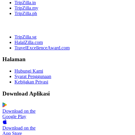
TripZilla.in
TripZilla.my
TripZilla.ph
TripZilla.sg
HalalZilla.com
TravelExcellenceAward.com
Halaman
Hubungi Kami
Syarat Penggunaan
Kebijakan Privasi
Download Aplikasi
Download on the
Google Play
Download on the
App Store