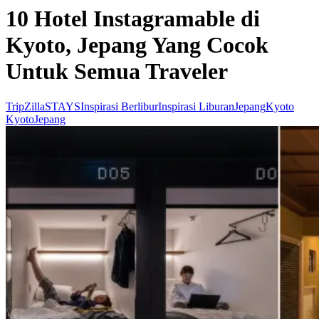
10 Hotel Instagramable di
Kyoto, Jepang Yang Cocok
Untuk Semua Traveler
TripZillaSTAYS
Inspirasi Berlibur
Inspirasi Liburan
Jepang
Kyoto
Kyoto
Jepang