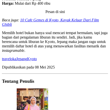
Harga:
Mulai dari Rp 400 ribu
Pesan di sini
Baca juga:
10 Cafe Gemes di Kyoto, Kayak Keluar Dari Film
Ghibli
Memilih hotel bukan hanya soal mencari tempat bermalam, tapi juga
bagian dari pengalaman liburan itu sendiri. Jadi, jika kamu
berencana untuk liburan ke Kyoto, Jepang maka jangan ragu untuk
memilih daftar hotel di atas yang menawarkan fasilitas menarik dan
instagramable
.
traveloka
Jepang
Kyoto
Dipublikasikan pada
08 Mei 2025
Tentang Penulis