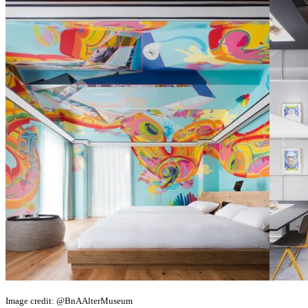
Image credit: @BnAAlterMuseum