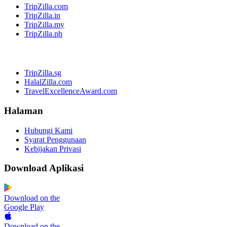
TripZilla.com
TripZilla.in
TripZilla.my
TripZilla.ph
TripZilla.sg
HalalZilla.com
TravelExcellenceAward.com
Halaman
Hubungi Kami
Syarat Penggunaan
Kebijakan Privasi
Download Aplikasi
Download on the
Google Play
Download on the