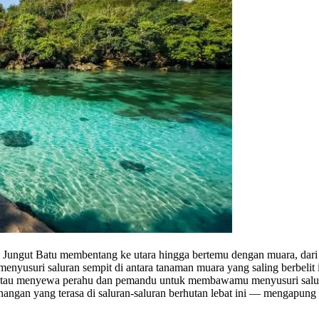
Jungut Batu membentang ke utara hingga bertemu dengan muara, dari ti
yusuri saluran sempit di antara tanaman muara yang saling berbelit i
atau menyewa perahu dan pemandu untuk membawamu menyusuri saluran t
enangan yang terasa di saluran-saluran berhutan lebat ini — mengapu