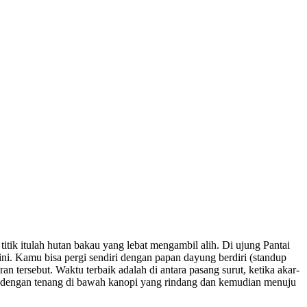
tik itulah hutan bakau yang lebat mengambil alih. Di ujung Pantai
ni. Kamu bisa pergi sendiri dengan papan dayung berdiri (standup
ersebut. Waktu terbaik adalah di antara pasang surut, ketika akar-
ng dengan tenang di bawah kanopi yang rindang dan kemudian menuju