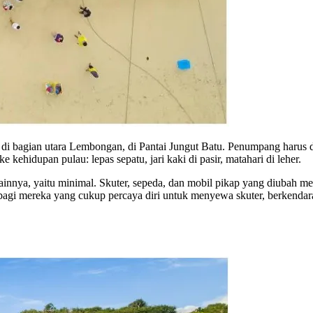
uh di bagian utara Lembongan, di Pantai Jungut Batu. Penumpang harus 
e kehidupan pulau: lepas sepatu, jari kaki di pasir, matahari di leher.
ainnya, yaitu minimal. Skuter, sepeda, dan mobil pikap yang diubah me
bagi mereka yang cukup percaya diri untuk menyewa skuter, berkendara 