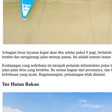
Sebagian besar layanan kapal akan tiba sekitar pukul 9 pagi, berlab
lembut dan mengarungi jalan menuju pantai. Ini adalah transisi instan k
Kedatangan yang sederhana ini menjadi pertanda infrastruktur pulau l
jalan-jalan desa yang berdebu. Itu semua bagian dari pesonanya, dan 
kebebasan yang nyata. Bagaimanapun, petualangan telah dimulai.
Tur Hutan Bakau