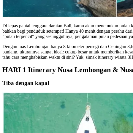
Di lepas pantai tenggara daratan Bali, kamu akan menemukan pulau 
bahkan bagi penduduk setempat! Hanya 40 menit dengan perahu dari 
"pulau terpencil" yang sesungguhnya, pengalaman pulau pedesaan ya
Dengan luas Lembongan hanya 8 kilometer persegi dan Ceningan 3,6 k
panjang, ukurannya sangat ideal: cukup besar untuk memberikan kes
tahu cara menghabiskan waktu di sini? Yuk, simak itinerary wisata
HARI 1 Itinerary Nusa Lembongan & Nus
Tiba dengan kapal