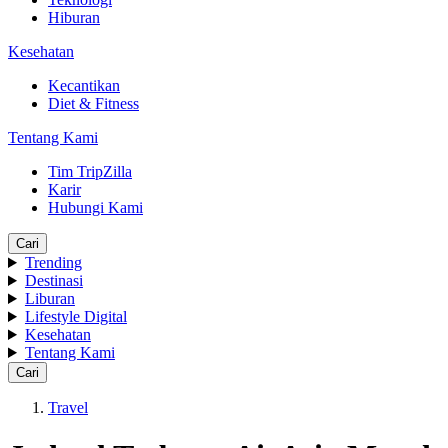
Hiburan
Kesehatan
Kecantikan
Diet & Fitness
Tentang Kami
Tim TripZilla
Karir
Hubungi Kami
Cari
Trending
Destinasi
Liburan
Lifestyle Digital
Kesehatan
Tentang Kami
Cari
Travel