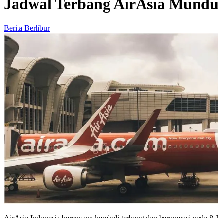
Jadwal Terbang AirAsia Mundur
Berita Berlibur
AirAsia Indonesia berencana kembali terbang dan beroperasi pada 