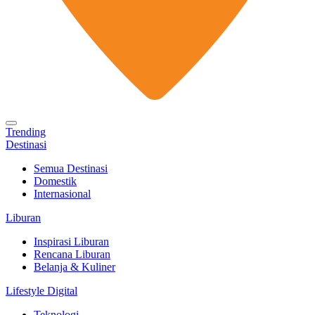
Trending
Destinasi
Semua Destinasi
Domestik
Internasional
Liburan
Inspirasi Liburan
Rencana Liburan
Belanja & Kuliner
Lifestyle Digital
Teknologi