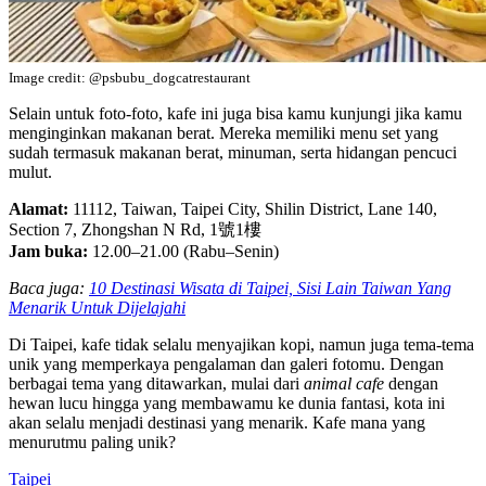
Image credit: @psbubu_dogcatrestaurant
Selain untuk foto-foto, kafe ini juga bisa kamu kunjungi jika kamu
menginginkan makanan berat. Mereka memiliki menu set yang
sudah termasuk makanan berat, minuman, serta hidangan pencuci
mulut.
Alamat:
11112, Taiwan, Taipei City, Shilin District, Lane 140,
Section 7, Zhongshan N Rd, 1號1樓
Jam buka:
12.00–21.00 (Rabu–Senin)
Baca juga:
10 Destinasi Wisata di Taipei, Sisi Lain Taiwan Yang
Menarik Untuk Dijelajahi
Di Taipei, kafe tidak selalu menyajikan kopi, namun juga tema-tema
unik yang memperkaya pengalaman dan galeri fotomu. Dengan
berbagai tema yang ditawarkan, mulai dari
animal cafe
dengan
hewan lucu hingga yang membawamu ke dunia fantasi, kota ini
akan selalu menjadi destinasi yang menarik. Kafe mana yang
menurutmu paling unik?
Taipei