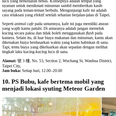
lucu yang berkeliaran bebas. Konsepnya adalah tempat yang
nyaman untuk menikmati minuman sambil memberikan kasih
sayang pada teman-teman berbulu. Mengunjungi kafe ini adalah
cara relaksasi yang efektif setelah seharian berjalan-jalan di Taipei.
Seperti
animal cafe
pada umumnya, kafe ini juga memiliki aturan
yang wajib kamu patuhi. Di antaranya adalah jangan memeluk
kucing secara paksa dan tidak boleh menggunakan
flash
pada
kamera. Selain itu, di luar biaya makanan dan minuman, kamu akan
dikenakan biaya berdasarkan waktu yang kamu habiskan di sana.
Tapi, tentu biaya yang dikeluarkan akan sepadan dengan melihat
tingkah laku kucing-kucing lucu di sana.
Alamat:
號 3 樓, No. 53, Section 2, Wuchang St, Wanhua District,
Taipei City,
Jam buka:
Setiap hari, 12.00–20.00
10. PS Bubu, kafe bertema mobil yang
menjadi lokasi syuting Meteor Garden