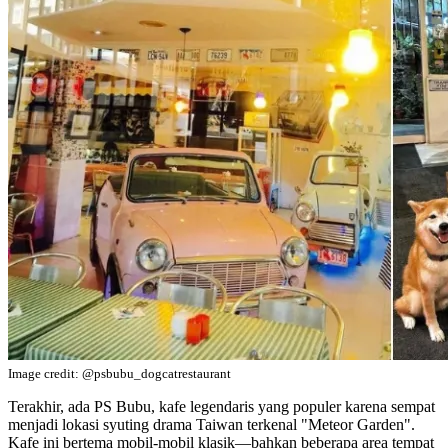
Image credit: @psbubu_dogcatrestaurant
Terakhir, ada PS Bubu, kafe legendaris yang populer karena sempat
menjadi lokasi syuting drama Taiwan terkenal "Meteor Garden".
Kafe ini bertema mobil-mobil klasik—bahkan beberapa area tempat