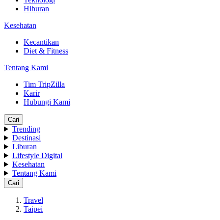
Hiburan
Kesehatan
Kecantikan
Diet & Fitness
Tentang Kami
Tim TripZilla
Karir
Hubungi Kami
Cari
Trending
Destinasi
Liburan
Lifestyle Digital
Kesehatan
Tentang Kami
Cari
Travel
Taipei