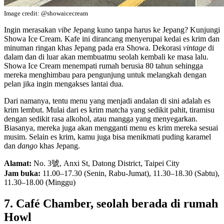
Image credit: @showaicecream
Ingin merasakan
vibe
Jepang kuno tanpa harus ke Jepang? Kunjungi
Showa Ice Cream. Kafe ini dirancang menyerupai kedai es krim dan
minuman ringan khas Jepang pada era Showa. Dekorasi
vintage
di
dalam dan di luar akan membuatmu seolah kembali ke masa lalu.
Showa Ice Cream menempati rumah berusia 80 tahun sehingga
mereka menghimbau para pengunjung untuk melangkah dengan
pelan jika ingin mengakses lantai dua.
Dari namanya, tentu menu yang menjadi andalan di sini adalah es
krim lembut. Mulai dari es krim matcha yang sedikit pahit, tiramisu
dengan sedikit rasa alkohol, atau mangga yang menyegarkan.
Biasanya, mereka juga akan mengganti menu es krim mereka sesuai
musim. Selain es krim, kamu juga bisa menikmati puding karamel
dan
dango
khas Jepang.
Alamat:
No. 3號, Anxi St, Datong District, Taipei City
Jam buka:
11.00–17.30 (Senin, Rabu-Jumat), 11.30–18.30 (Sabtu),
11.30–18.00 (Minggu)
7. Café Chamber, seolah berada di rumah
Howl