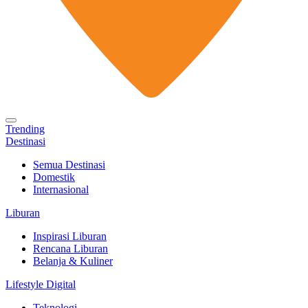
Trending
Destinasi
Semua Destinasi
Domestik
Internasional
Liburan
Inspirasi Liburan
Rencana Liburan
Belanja & Kuliner
Lifestyle Digital
Teknologi