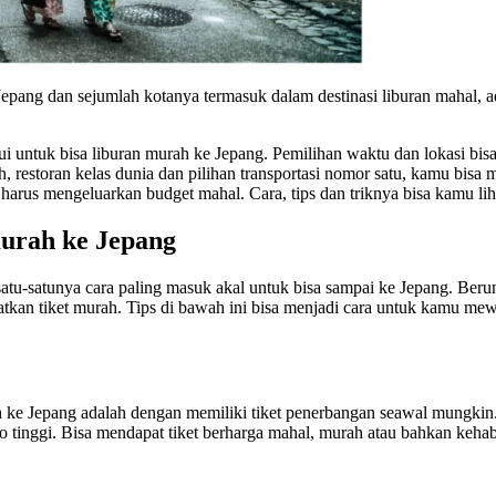
epang dan sejumlah kotanya termasuk dalam destinasi liburan mahal, 
i untuk bisa liburan murah ke Jepang. Pemilihan waktu dan lokasi bi
 restoran kelas dunia dan pilihan transportasi nomor satu, kamu bisa
rus mengeluarkan budget mahal. Cara, tips dan triknya bisa kamu liha
murah ke Jepang
satu-satunya cara paling masuk akal untuk bisa sampai ke Jepang. Beru
patkan tiket murah. Tips di bawah ini bisa menjadi cara untuk kamu m
rah ke Jepang adalah dengan memiliki tiket penerbangan seawal mungki
o tinggi. Bisa mendapat tiket berharga mahal, murah atau bahkan kehabi