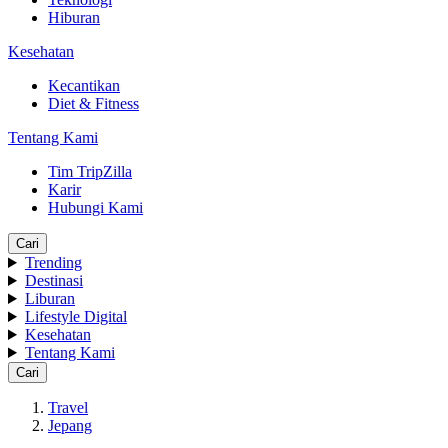
Hiburan
Kesehatan
Kecantikan
Diet & Fitness
Tentang Kami
Tim TripZilla
Karir
Hubungi Kami
Cari
Trending
Destinasi
Liburan
Lifestyle Digital
Kesehatan
Tentang Kami
Cari
Travel
Jepang