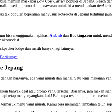
bisa memilih maskapai
Low Cost Carrier
populer di Jepang, Peach dan
simalkan setiap promo dan penawaran untuk bisa mendapatkan
deal
terba
ki tak populer, bepergian menyusuri kota-kota di Jepang terhitung ja
amu bisa menggunakan aplikasi
Airbnb
dan
Booking.com
untuk menda
pe akomodasi.
backpacker lodge dan masih banyak lagi lainnya.
Berikutnya
ke Jepang
dengan harganya, ada yang murah dan mahal. Satu jenis makanan yang
lkan banyak deal atau promo yang tersedia. Biasanya, jam makan si
, tapi tetap mengenyangkan, kok! Beberapa restoran populer tersebut a
 termasuk menu yang murah. Kamu bisa memintan tambahan telur, sop mi