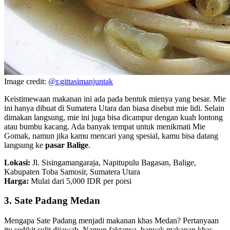
Image credit:
@r.gittasimanjuntak
Keistimewaan makanan ini ada pada bentuk mienya yang besar. Mie
ini hanya dibuat di Sumatera Utara dan biasa disebut mie lidi. Selain
dimakan langsung, mie ini juga bisa dicampur dengan kuah lontong
atau bumbu kacang. Ada banyak tempat untuk menikmati Mie
Gomak, namun jika kamu mencari yang spesial, kamu bisa datang
langsung ke
pasar Balige
.
Lokasi:
Jl. Sisingamangaraja, Napitupulu Bagasan, Balige,
Kabupaten Toba Samosir, Sumatera Utara
Harga:
Mulai dari 5,000 IDR per porsi
3. Sate Padang Medan
Mengapa Sate Padang menjadi makanan khas Medan? Pertanyaan
itu sedikit sulit dijawab. Namun faktanya, banyak makanan khas