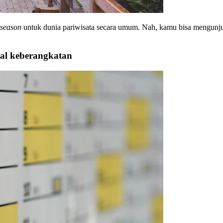
 season
untuk dunia pariwisata secara umum. Nah, kamu bisa mengunjun
wal keberangkatan