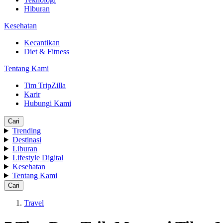
Hiburan
Kesehatan
Kecantikan
Diet & Fitness
Tentang Kami
Tim TripZilla
Karir
Hubungi Kami
Cari
Trending
Destinasi
Liburan
Lifestyle Digital
Kesehatan
Tentang Kami
Cari
Travel