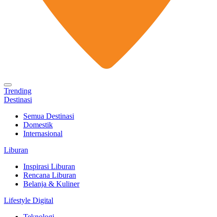
Trending
Destinasi
Semua Destinasi
Domestik
Internasional
Liburan
Inspirasi Liburan
Rencana Liburan
Belanja & Kuliner
Lifestyle Digital
Teknologi