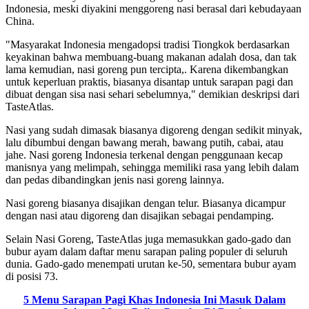
Indonesia, meski diyakini menggoreng nasi berasal dari kebudayaan
China.
"Masyarakat Indonesia mengadopsi tradisi Tiongkok berdasarkan
keyakinan bahwa membuang-buang makanan adalah dosa, dan tak
lama kemudian, nasi goreng pun tercipta,. Karena dikembangkan
untuk keperluan praktis, biasanya disantap untuk sarapan pagi dan
dibuat dengan sisa nasi sehari sebelumnya," demikian deskripsi dari
TasteAtlas.
Nasi yang sudah dimasak biasanya digoreng dengan sedikit minyak,
lalu dibumbui dengan bawang merah, bawang putih, cabai, atau
jahe. Nasi goreng Indonesia terkenal dengan penggunaan kecap
manisnya yang melimpah, sehingga memiliki rasa yang lebih dalam
dan pedas dibandingkan jenis nasi goreng lainnya.
Nasi goreng biasanya disajikan dengan telur. Biasanya dicampur
dengan nasi atau digoreng dan disajikan sebagai pendamping.
Selain Nasi Goreng, TasteAtlas juga memasukkan gado-gado dan
bubur ayam dalam daftar menu sarapan paling populer di seluruh
dunia. Gado-gado menempati urutan ke-50, sementara bubur ayam
di posisi 73.
5 Menu Sarapan Pagi Khas Indonesia Ini Masuk Dalam