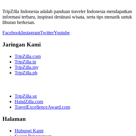
TripZilla Indonesia adalah panduan traveler Indonesia mendapatkan
informasi terbaru, inspirasi destinasi wisata, serta tips menarik untuk
liburan berkesan.
Facebook
Instagram
Twitter
Youtube
Jaringan Kami
TripZilla.com
TripZilla.in
TripZilla.my
TripZilla.ph
TripZilla.sg
HalalZilla.com
TravelExcellenceAward.com
Halaman
Hubungi Kami