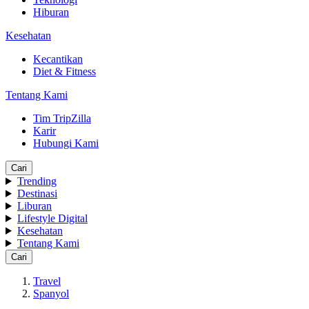
Hiburan
Kesehatan
Kecantikan
Diet & Fitness
Tentang Kami
Tim TripZilla
Karir
Hubungi Kami
Cari
Trending
Destinasi
Liburan
Lifestyle Digital
Kesehatan
Tentang Kami
Cari
Travel
Spanyol