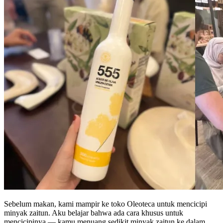
Sebelum makan, kami mampir ke toko Oleoteca untuk mencicipi
minyak zaitun. Aku belajar bahwa ada cara khusus untuk
mencicipinya — kamu menuang sedikit minyak zaitun ke dalam