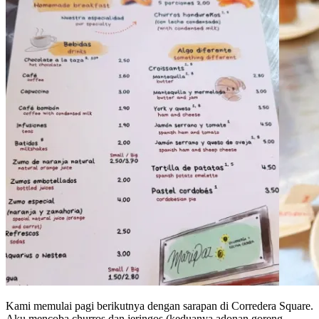
Kami memulai pagi berikutnya dengan sarapan di Corredera Square.
Aku mencoba churros dan jeringos (keduanya adonan goreng