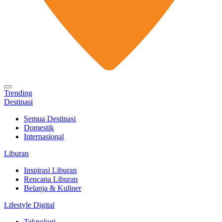
Trending
Destinasi
Semua Destinasi
Domestik
Internasional
Liburan
Inspirasi Liburan
Rencana Liburan
Belanja & Kuliner
Lifestyle Digital
Teknologi