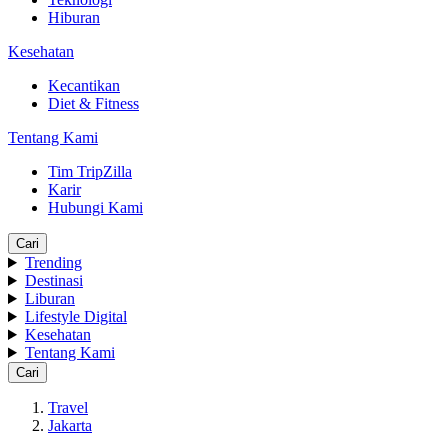
Hiburan
Kesehatan
Kecantikan
Diet & Fitness
Tentang Kami
Tim TripZilla
Karir
Hubungi Kami
Cari
Trending
Destinasi
Liburan
Lifestyle Digital
Kesehatan
Tentang Kami
Cari
Travel
Jakarta