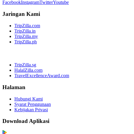
Facebook
Instagram
Twitter
Youtube
Jaringan Kami
TripZilla.com
TripZilla.in
TripZilla.my
TripZilla.ph
TripZilla.sg
HalalZilla.com
TravelExcellenceAward.com
Halaman
Hubungi Kami
Syarat Penggunaan
Kebijakan Privasi
Download Aplikasi