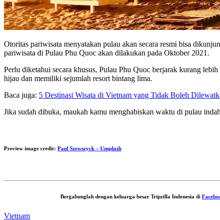
Otoritas pariwisata menyatakan pulau akan secara resmi bisa dikunju
pariwisata di Pulau Phu Quoc akan dilakukan pada Oktober 2021.
Perlu diketahui secara khusus, Pulau Phu Quoc berjarak kurang lebih 
hijau dan memiliki sejumlah resort bintang lima.
Baca juga:
5 Destinasi Wisata di Vietnam yang Tidak Boleh Dilewat
Jika sudah dibuka, maukah kamu menghabiskan waktu di pulau indah 
Preview image credit:
Paul Szewszyck – Unsplash
Bergabunglah dengan keluarga besar Tripzilla Indonesia di
Facebo
Vietnam