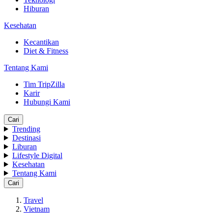
Hiburan
Kesehatan
Kecantikan
Diet & Fitness
Tentang Kami
Tim TripZilla
Karir
Hubungi Kami
Cari
Trending
Destinasi
Liburan
Lifestyle Digital
Kesehatan
Tentang Kami
Cari
Travel
Vietnam