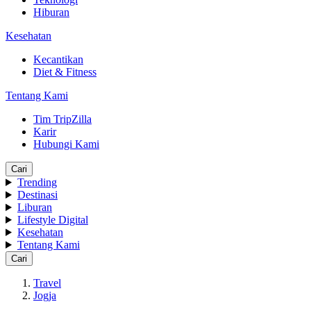
Hiburan
Kesehatan
Kecantikan
Diet & Fitness
Tentang Kami
Tim TripZilla
Karir
Hubungi Kami
Cari
Trending
Destinasi
Liburan
Lifestyle Digital
Kesehatan
Tentang Kami
Cari
Travel
Jogja