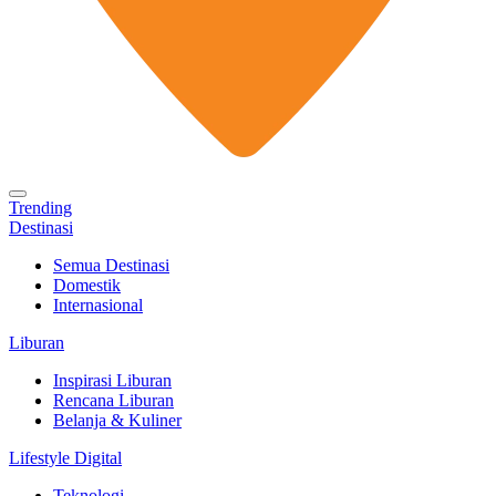
Trending
Destinasi
Semua Destinasi
Domestik
Internasional
Liburan
Inspirasi Liburan
Rencana Liburan
Belanja & Kuliner
Lifestyle Digital
Teknologi