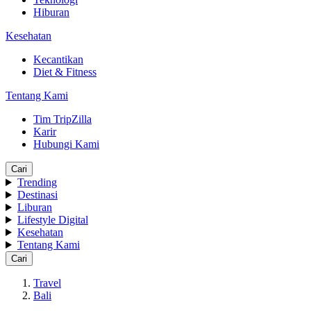
Hiburan
Kesehatan
Kecantikan
Diet & Fitness
Tentang Kami
Tim TripZilla
Karir
Hubungi Kami
Cari
Trending
Destinasi
Liburan
Lifestyle Digital
Kesehatan
Tentang Kami
Cari
Travel
Bali