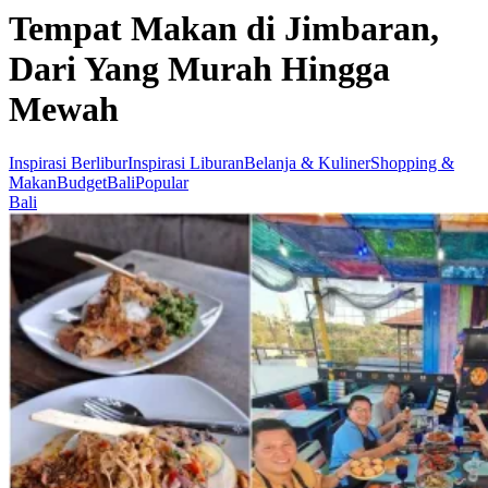
Tempat Makan di Jimbaran,
Dari Yang Murah Hingga
Mewah
Inspirasi Berlibur
Inspirasi Liburan
Belanja & Kuliner
Shopping &
Makan
Budget
Bali
Popular
Bali