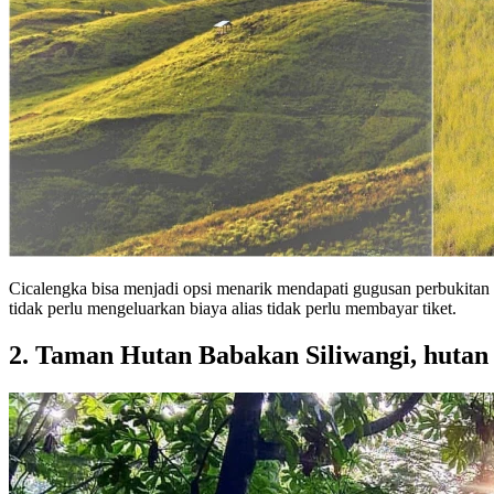
Cicalengka bisa menjadi opsi menarik mendapati gugusan perbukitan 
tidak perlu mengeluarkan biaya alias tidak perlu membayar tiket.
2. Taman Hutan Babakan Siliwangi, hutan