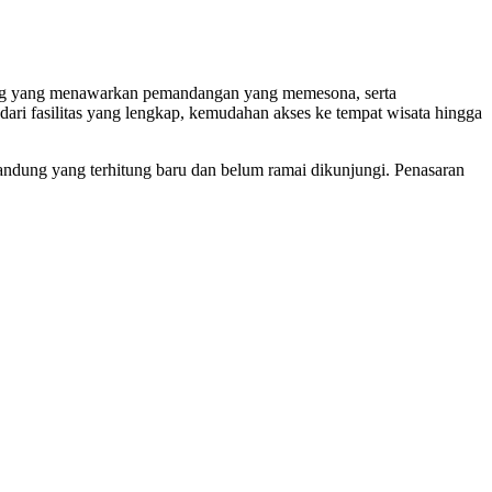
andung yang menawarkan pemandangan yang memesona, serta
ri fasilitas yang lengkap, kemudahan akses ke tempat wisata hingga
andung yang terhitung baru dan belum ramai dikunjungi. Penasaran