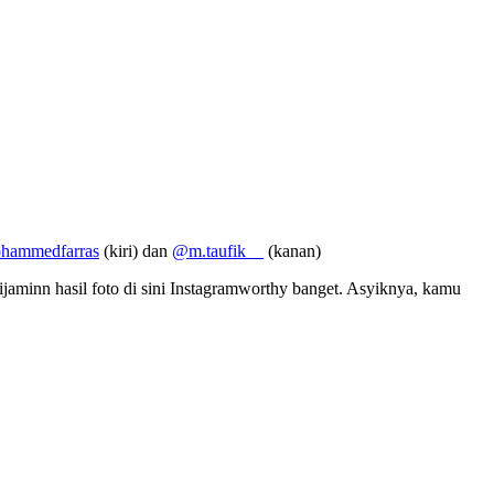
ammedfarras
(kiri) dan
@m.taufik__
(kanan)
jaminn hasil foto di sini Instagramworthy banget. Asyiknya, kamu