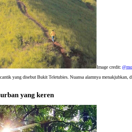
Image credit:
@moh
cantik yang disebut Bukit Teletubies. Nuansa alamnya menakjubkan, di
 urban yang keren