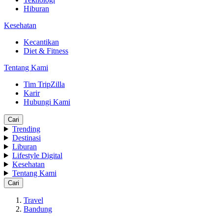
Hiburan
Kesehatan
Kecantikan
Diet & Fitness
Tentang Kami
Tim TripZilla
Karir
Hubungi Kami
Cari
Trending
Destinasi
Liburan
Lifestyle Digital
Kesehatan
Tentang Kami
Cari
Travel
Bandung