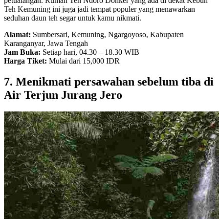
petualangan. Rumah Teh Ndoro Donker yang ada di dekat Kebun
Teh Kemuning ini juga jadi tempat populer yang menawarkan
seduhan daun teh segar untuk kamu nikmati.
Alamat:
Sumbersari, Kemuning, Ngargoyoso, Kabupaten
Karanganyar, Jawa Tengah
Jam Buka:
Setiap hari, 04.30 – 18.30 WIB
Harga Tiket:
Mulai dari 15,000 IDR
7. Menikmati persawahan sebelum tiba di
Air Terjun Jurang Jero