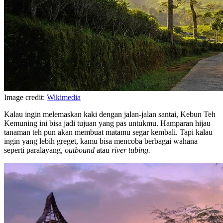
Image credit:
Wikimedia
Kalau ingin melemaskan kaki dengan jalan-jalan santai, Kebun Teh
Kemuning ini bisa jadi tujuan yang pas untukmu. Hamparan hijau
tanaman teh pun akan membuat matamu segar kembali. Tapi kalau
ingin yang lebih greget, kamu bisa mencoba berbagai wahana
seperti paralayang,
outbound
atau
river tubing.