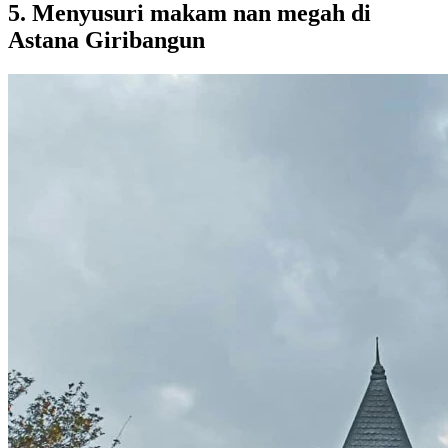
5. Menyusuri makam nan megah di
Astana Giribangun