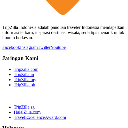
TripZilla Indonesia adalah panduan traveler Indonesia mendapatkan
informasi terbaru, inspirasi destinasi wisata, serta tips menarik untuk
liburan berkesan.
Facebook
Instagram
Twitter
Youtube
Jaringan Kami
TripZilla.com
TripZilla.in
TripZilla.my
TripZilla.ph
TripZilla.sg
HalalZilla.com
TravelExcellenceAward.com