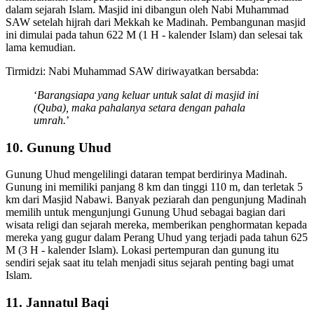
dalam sejarah Islam. Masjid ini dibangun oleh Nabi Muhammad
SAW setelah hijrah dari Mekkah ke Madinah. Pembangunan masjid
ini dimulai pada tahun 622 M (1 H - kalender Islam) dan selesai tak
lama kemudian.
Tirmidzi: Nabi Muhammad SAW diriwayatkan bersabda:
‘
Barangsiapa yang keluar untuk salat di masjid ini
(Quba), maka pahalanya setara dengan pahala
umrah.
’
10. Gunung Uhud
Gunung Uhud mengelilingi dataran tempat berdirinya Madinah.
Gunung ini memiliki panjang 8 km dan tinggi 110 m, dan terletak 5
km dari Masjid Nabawi. Banyak peziarah dan pengunjung Madinah
memilih untuk mengunjungi Gunung Uhud sebagai bagian dari
wisata religi dan sejarah mereka, memberikan penghormatan kepada
mereka yang gugur dalam Perang Uhud yang terjadi pada tahun 625
M (3 H - kalender Islam). Lokasi pertempuran dan gunung itu
sendiri sejak saat itu telah menjadi situs sejarah penting bagi umat
Islam.
11. Jannatul Baqi