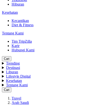
Hiburan
Kesehatan
Kecantikan
Diet & Fitness
Tentang Kami
Tim TripZilla
Karir
Hubungi Kami
Cari
Trending
Destinasi
Liburan
Lifestyle Digital
Kesehatan
Tentang Kami
Cari
Travel
Arab Saudi