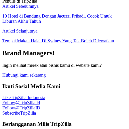
Penulis di TripZilla
Artikel Sebelumnya
10 Hotel di Bandung Dengan Jacuzzi Pribadi, Cocok Untuk
Liburan Akhir Tahun
Artikel Selanjutnya
Tempat Makan Halal Di Sydney Yang Tak Boleh Dilewatkan
Brand Managers!
Ingin melihat merek atau bisnis kamu di website kami?
Hubungi kami sekarang
Ikuti Sosial Media Kami
Like
TripZilla Indonesia
Follow
@TripZilla.id
Follow
@TripZillaID
Subscribe
TripZilla
Berlangganan Milis TripZilla