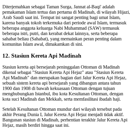
Diterjemahkan sebagai Taman Surga, Jannat al-Baqi' adalah
pemakaman Islam tertua dan pertama di Madinah, di wilayah Hijazi,
Arab Saudi saat ini. Tempat ini sangat penting bagi umat Islam,
karena banyak tokoh terkemuka dari periode awal Islam, termasuk
beberapa anggota keluarga Nabi Muhammad (SAW) termasuk
beberapa istri, putri, dan kerabat dekat lainnya, serta beberapa
sahabat beliau (Sahabat), yang memainkan peran penting dalam
komunitas Islam awal, dimakamkan di sini.
12. Stasiun Kereta Api Madinah
Stasiun kereta api bersejarah peninggalan Ottoman di Madinah
dikenal sebagai "Stasiun Kereta Api Hejaz" atau "Stasiun Kereta
Api Madinah" dan merupakan bagian dari Jalur Kereta Api Hejaz,
sebuah sistem kereta api bersejarah yang dibangun antara tahun
1900 dan 1908 di bawah kekuasaan Ottoman dengan tujuan
menghubungkan Istanbul, ibu kota Kesultanan Ottoman, dengan
kota suci Madinah dan Mekkah, serta memfasilitasi ibadah haji.
Setelah Kesultanan Ottoman mundur dari wilayah tersebut pada
akhir Perang Dunia I, Jalur Kereta Api Hejaz menjadi tidak aktif.
Bangunan stasiun di Madinah, perhentian terakhir Jalur Kereta Api
Hejaz, masih berdiri hingga saat ini.