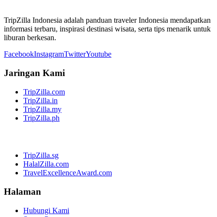
TripZilla Indonesia adalah panduan traveler Indonesia mendapatkan
informasi terbaru, inspirasi destinasi wisata, serta tips menarik untuk
liburan berkesan.
Facebook
Instagram
Twitter
Youtube
Jaringan Kami
TripZilla.com
TripZilla.in
TripZilla.my
TripZilla.ph
TripZilla.sg
HalalZilla.com
TravelExcellenceAward.com
Halaman
Hubungi Kami