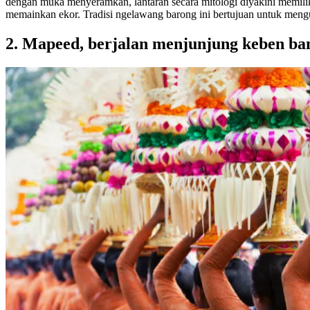
dengan muka menyeramkan, lantaran secara mitologi diyakini memilik
memainkan ekor. Tradisi ngelawang barong ini bertujuan untuk meng
2. Mapeed, berjalan menjunjung keben b