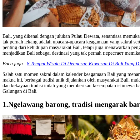
Bali, yang dikenal dengan julukan Pulau Dewata, senantiasa memukau 
tak pernah lekang adalah upacara-upacara keagamaan yang sakral ser
penting dari kehidupan masyarakat Bali, tetapi juga menawarkan pen
menjadikan Bali sebagai destinasi yang tak pernah перестает memikat
Baca juga :
8 Tempat Wisata Di Denpasar, Kawasan Di Bali Yang 
Salah satu momen sakral dalam kalender keagamaan Bali yang menari
makna ini, berbagai tradisi unik dijalankan oleh masyarakat Bali, m
dan kekayaan tradisi inilah yang memberikan kesempatan istimewa b
Galungan di Bali.
1.Ngelawang barong, tradisi mengarak ba