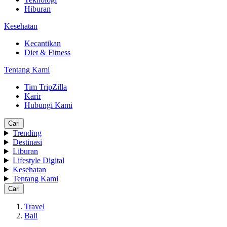
Hiburan
Kesehatan
Kecantikan
Diet & Fitness
Tentang Kami
Tim TripZilla
Karir
Hubungi Kami
Cari
Trending
Destinasi
Liburan
Lifestyle Digital
Kesehatan
Tentang Kami
Cari
Travel
Bali