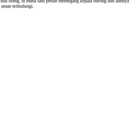
h dua orang, di mana satu penari memegang kepala barong dan lainnya
 aman terlindungi.