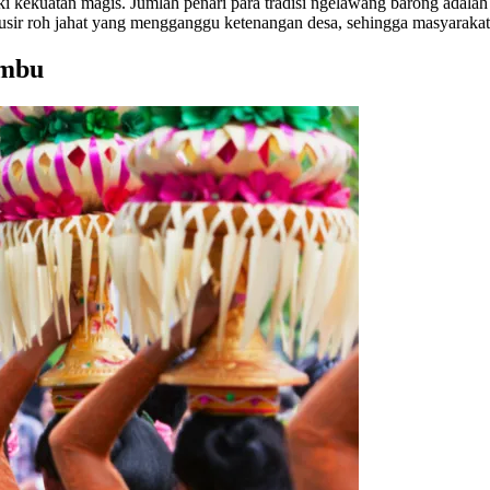
i kekuatan magis. Jumlah penari para tradisi ngelawang barong adala
usir roh jahat yang mengganggu ketenangan desa, sehingga masyarakat
ambu