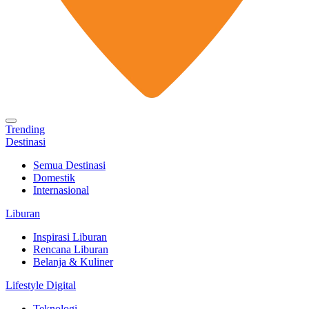
Trending
Destinasi
Semua Destinasi
Domestik
Internasional
Liburan
Inspirasi Liburan
Rencana Liburan
Belanja & Kuliner
Lifestyle Digital
Teknologi