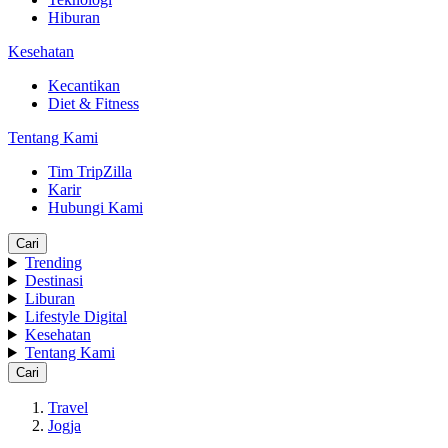
Hiburan
Kesehatan
Kecantikan
Diet & Fitness
Tentang Kami
Tim TripZilla
Karir
Hubungi Kami
Cari
Trending
Destinasi
Liburan
Lifestyle Digital
Kesehatan
Tentang Kami
Cari
Travel
Jogja