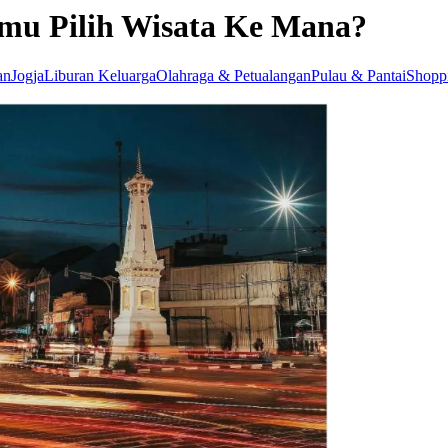
mu Pilih Wisata Ke Mana?
an
Jogja
Liburan Keluarga
Olahraga & Petualangan
Pulau & Pantai
Shopp