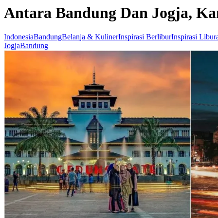
Antara Bandung Dan Jogja, Ka
Indonesia
Bandung
Belanja & Kuliner
Inspirasi Berlibur
Inspirasi Libur
Jogja
Bandung