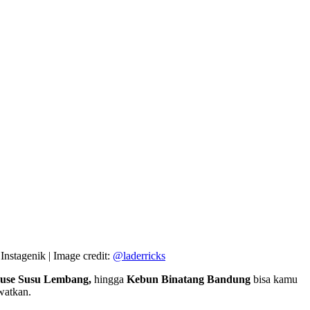
nstagenik | Image credit:
@laderricks
ouse Susu Lembang,
hingga
Kebun Binatang Bandung
bisa kamu
watkan.