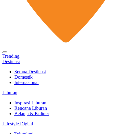
Trending
Destinasi
Semua Destinasi
Domestik
Internasional
Liburan
Inspirasi Liburan
Rencana Liburan
Belanja & Kuliner
Lifestyle Digital
Teknologi