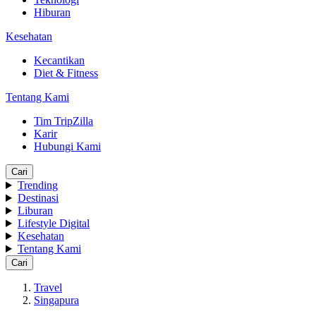
Hiburan
Kesehatan
Kecantikan
Diet & Fitness
Tentang Kami
Tim TripZilla
Karir
Hubungi Kami
Cari
Trending
Destinasi
Liburan
Lifestyle Digital
Kesehatan
Tentang Kami
Cari
Travel
Singapura