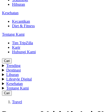
Hiburan
Kesehatan
Kecantikan
Diet & Fitness
Tentang Kami
Tim TripZilla
Karir
Hubungi Kami
Cari
Trending
Destinasi
Liburan
Lifestyle Digital
Kesehatan
Tentang Kami
Cari
Travel