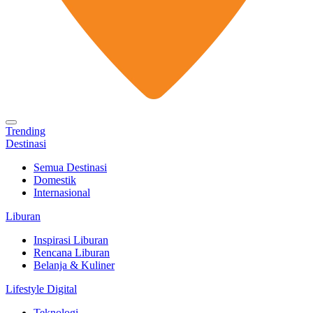
Trending
Destinasi
Semua Destinasi
Domestik
Internasional
Liburan
Inspirasi Liburan
Rencana Liburan
Belanja & Kuliner
Lifestyle Digital
Teknologi