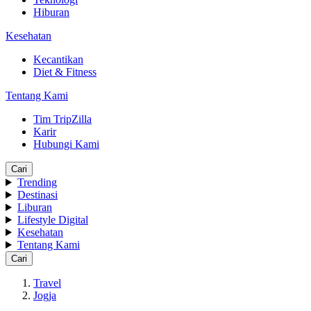
Hiburan
Kesehatan
Kecantikan
Diet & Fitness
Tentang Kami
Tim TripZilla
Karir
Hubungi Kami
Cari
Trending
Destinasi
Liburan
Lifestyle Digital
Kesehatan
Tentang Kami
Cari
Travel
Jogja