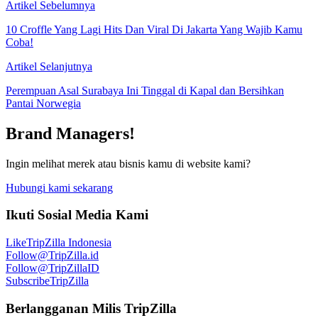
Artikel Sebelumnya
10 Croffle Yang Lagi Hits Dan Viral Di Jakarta Yang Wajib Kamu
Coba!
Artikel Selanjutnya
Perempuan Asal Surabaya Ini Tinggal di Kapal dan Bersihkan
Pantai Norwegia
Brand Managers!
Ingin melihat merek atau bisnis kamu di website kami?
Hubungi kami sekarang
Ikuti Sosial Media Kami
Like
TripZilla Indonesia
Follow
@TripZilla.id
Follow
@TripZillaID
Subscribe
TripZilla
Berlangganan Milis TripZilla