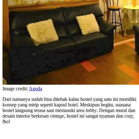
Image credit:
Agoda
Dari namanya sudah bisa ditebak kalau hostel yang satu ini memiliki
konsep yang mirip seperti kapsul hotel. Meskipun begitu, suasana
hostel langsung terasa saat memasuki area
lobby
. Dengan mural dan
desain interior berkesan
vintage
, hostel ini sangat nyaman dan
cozy,
lho!