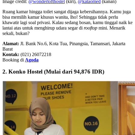
Image credit:
@wonderlofthostel
(kiri),
@kataomed
(kanan)
Ruang kamar hingga toilet sangat dijaga kebersihannya. Kamu juga
bisa memilih kamar khusus wanita, lho! Sehingga tidak perlu
khawatir lagi soal privasi. Kalau sedang bosan, kamu tinggal naik ke
lantai atas untuk menghirup udara segar di
rooftop
mini. Menarik
sekali, bukan?
Alamat:
Jl. Bank No.6, Kota Tua, Pinangsia, Tamansari, Jakarta
Barat
Kontak:
(021) 26072218
Booking di
Agoda
2. Konko Hostel (Mulai dari 94,876 IDR)