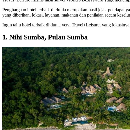
Penghargaan hotel terbaik di dunia merupakan hasil jejak pendapat ya
yang diberikan, lokasi, layanan, makanan dan penilaian secara keselu
Ingin tahu hotel terbaik di dunia versi Travel+Leisure, yang lokasinya
1. Nihi Sumba, Pulau Sumba