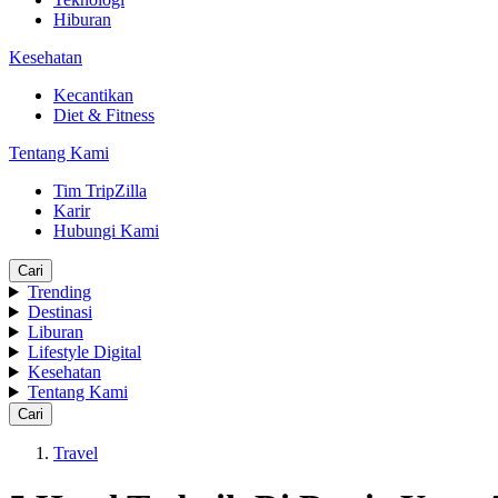
Hiburan
Kesehatan
Kecantikan
Diet & Fitness
Tentang Kami
Tim TripZilla
Karir
Hubungi Kami
Cari
Trending
Destinasi
Liburan
Lifestyle Digital
Kesehatan
Tentang Kami
Cari
Travel