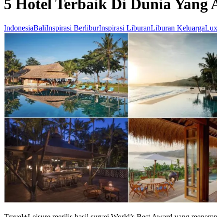
5 Hotel Terbaik Di Dunia Yang 
Indonesia
Bali
Inspirasi Berlibur
Inspirasi Liburan
Liburan Keluarga
Lux
Travel+Leisure merilis hasil survei World’s Best Award yang menemp