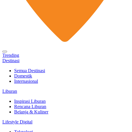
Trending
Destinasi
Semua Destinasi
Domestik
Internasional
Liburan
Inspirasi Liburan
Rencana Liburan
Belanja & Kuliner
Lifestyle Digital
Teknologi