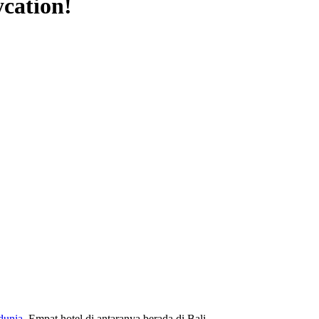
ycation!
 dunia
. Empat hotel di antaranya berada di Bali.