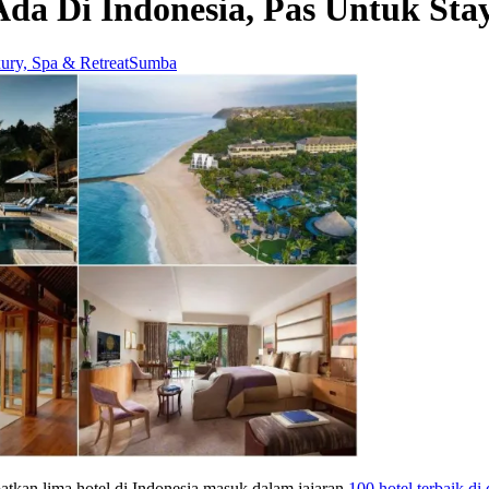
Ada Di Indonesia, Pas Untuk Sta
ury, Spa & Retreat
Sumba
atkan lima hotel di Indonesia masuk dalam jajaran
100 hotel terbaik di