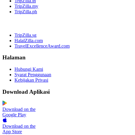
TripZilla.in
TripZilla.my
TripZilla.ph
TripZilla.sg
HalalZilla.com
TravelExcellenceAward.com
Halaman
Hubungi Kami
Syarat Penggunaan
Kebijakan Privasi
Download Aplikasi
Download on the
Google Play
Download on the
App Store