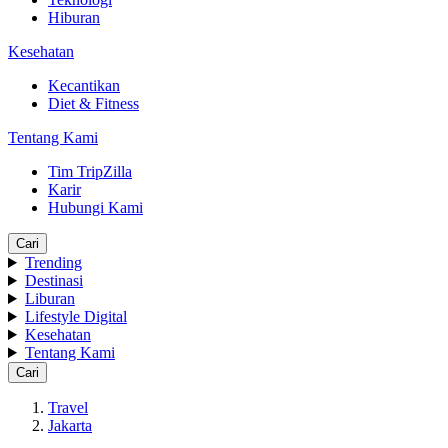
Hiburan
Kesehatan
Kecantikan
Diet & Fitness
Tentang Kami
Tim TripZilla
Karir
Hubungi Kami
Cari
Trending
Destinasi
Liburan
Lifestyle Digital
Kesehatan
Tentang Kami
Cari
Travel
Jakarta