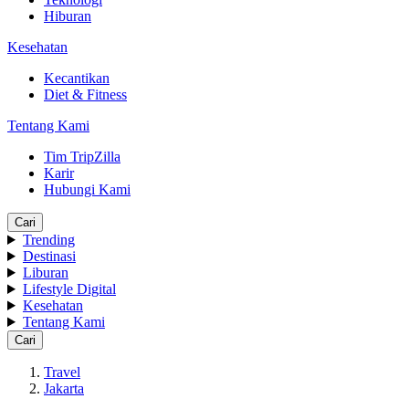
Hiburan
Kesehatan
Kecantikan
Diet & Fitness
Tentang Kami
Tim TripZilla
Karir
Hubungi Kami
Cari
Trending
Destinasi
Liburan
Lifestyle Digital
Kesehatan
Tentang Kami
Cari
Travel
Jakarta