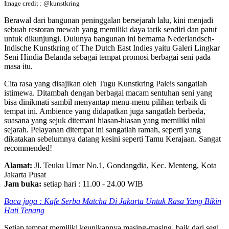
Image credit : @kunstkring
Berawal dari bangunan peninggalan bersejarah lalu, kini menjadi
sebuah restoran mewah yang memiliki daya tarik sendiri dan patut
untuk dikunjungi. Dulunya bangunan ini bernama Nederlandsch-
Indische Kunstkring of The Dutch East Indies yaitu Galeri Lingkar
Seni Hindia Belanda sebagai tempat promosi berbagai seni pada
masa itu.
Cita rasa yang disajikan oleh Tugu Kunstkring Paleis sangatlah
istimewa. Ditambah dengan berbagai macam sentuhan seni yang
bisa dinikmati sambil menyantap menu-menu pilihan terbaik di
tempat ini. Ambience yang didapatkan juga sangatlah berbeda,
suasana yang sejuk ditemani hiasan-hiasan yang memiliki nilai
sejarah. Pelayanan ditempat ini sangatlah ramah, seperti yang
dikatakan sebelumnya datang kesini seperti Tamu Kerajaan. Sangat
recommended!
Alamat:
Jl. Teuku Umar No.1, Gondangdia, Kec. Menteng, Kota
Jakarta Pusat
Jam buka:
setiap hari : 11.00 - 24.00 WIB
Baca juga : Kafe Serba Matcha Di Jakarta Untuk Rasa Yang Bikin
Hati Tenang
Setiap tempat memiliki keunikannya masing-masing, baik dari segi