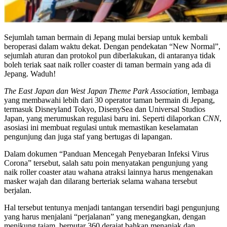
Sejumlah taman bermain di Jepang mulai bersiap untuk kembali
beroperasi dalam waktu dekat. Dengan pendekatan “New Normal”,
sejumlah aturan dan protokol pun diberlakukan, di antaranya tidak
boleh teriak saat naik roller coaster di taman bermain yang ada di
Jepang. Waduh!
The East Japan dan West Japan Theme Park Association,
lembaga
yang membawahi lebih dari 30 operator taman bermain di Jepang,
termasuk Disneyland Tokyo, DisenySea dan Universal Studios
Japan, yang merumuskan regulasi baru ini. Seperti dilaporkan
CNN
,
asosiasi ini membuat regulasi untuk memastikan keselamatan
pengunjung dan juga staf yang bertugas di lapangan.
Dalam dokumen “Panduan Mencegah Penyebaran Infeksi Virus
Corona” tersebut, salah satu poin menyatakan pengunjung yang
naik roller coaster atau wahana atraksi lainnya harus mengenakan
masker wajah dan dilarang berteriak selama wahana tersebut
berjalan.
Hal tersebut tentunya menjadi tantangan tersendiri bagi pengunjung
yang harus menjalani “perjalanan” yang menegangkan, dengan
menikung tajam, berputar 360 derajat bahkan menanjak dan