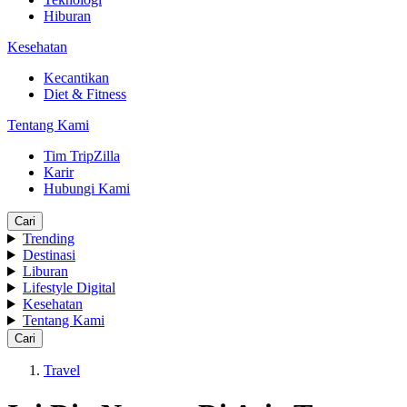
Hiburan
Kesehatan
Kecantikan
Diet & Fitness
Tentang Kami
Tim TripZilla
Karir
Hubungi Kami
Cari
Trending
Destinasi
Liburan
Lifestyle Digital
Kesehatan
Tentang Kami
Cari
Travel