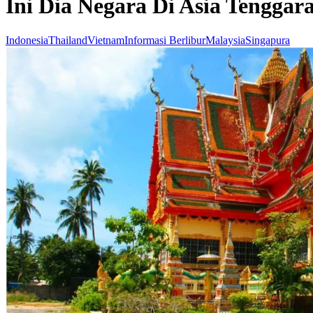
Ini Dia Negara Di Asia Tengga
Indonesia
Thailand
Vietnam
Informasi Berlibur
Malaysia
Singapura