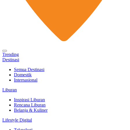
Trending
Destinasi
Semua Destinasi
Domestik
Internasional
Liburan
Inspirasi Liburan
Rencana Liburan
Belanja & Kuliner
Lifestyle Digital
Teknologi