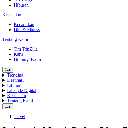
Hiburan
Kesehatan
Kecantikan
Diet & Fitness
Tentang Kami
Tim TripZilla
Karir
Hubungi Kami
Cari
Trending
Destinasi
Liburan
Lifestyle Digital
Kesehatan
Tentang Kami
Cari
Travel