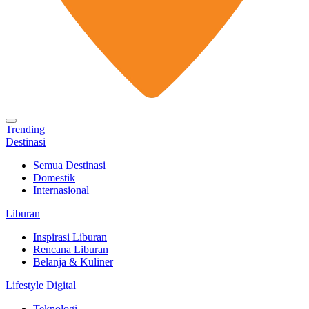
Trending
Destinasi
Semua Destinasi
Domestik
Internasional
Liburan
Inspirasi Liburan
Rencana Liburan
Belanja & Kuliner
Lifestyle Digital
Teknologi