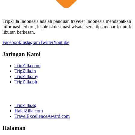
TripZilla Indonesia adalah panduan traveler Indonesia mendapatkan
informasi terbaru, inspirasi destinasi wisata, serta tips menarik untuk
liburan berkesan.
Facebook
Instagram
Twitter
Youtube
Jaringan Kami
TripZilla.com
TripZilla.in
TripZilla.my
TripZilla.ph
TripZilla.sg
HalalZilla.com
TravelExcellenceAward.com
Halaman