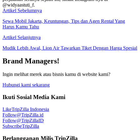
@widyaastuti_f.
Artikel Sebelumnya
Sewa Mobil Jakarta, Keuntungan, Tips dan Agen Rental Yang
Harus Kamu Tahu
Artikel Selanjutnya
Mudik Lebih Awal, Lion Air Tawarkan Tiket Dengan Harga Spesial
Brand Managers!
Ingin melihat merek atau bisnis kamu di website kami?
Hubungi kami sekarang
Ikuti Sosial Media Kami
Like
TripZilla Indonesia
Follow
@TripZilla.id
Follow
@TripZillaID
Subscribe
TripZilla
Berlangganan Milis TripZilla