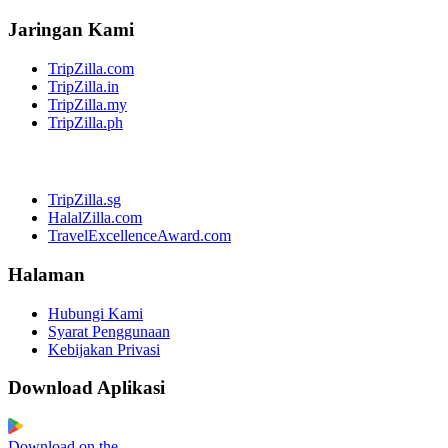
Jaringan Kami
TripZilla.com
TripZilla.in
TripZilla.my
TripZilla.ph
TripZilla.sg
HalalZilla.com
TravelExcellenceAward.com
Halaman
Hubungi Kami
Syarat Penggunaan
Kebijakan Privasi
Download Aplikasi
Download on the