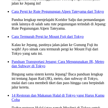
jalan ke Jepang ini!
Cara Pergi ke Rute Pegunungan Alpen Tateyama dari Tokyo
Pandua lengkap menjelajahi Koridor Salju dan pemandangan
unik lainnya di salah satu rute pegunungan terindah di Jepang:
Rute Pegunungan Alpen Tateyama.
Cara Termurah Pergi ke Mount Fuji dari Tokyo
Kalau ke Jepang, pastinya jalan-jalan ke Gunung Fuji itu
wajib! Ayo simak cara termurah pergi ke Mount Fuji dari
Tokyo yang satu ini.
Panduan Transportasi Jepang: Cara Menggunakan JR, Metro
dan Subway di Tokyo
Bingung sama sistem kereta Jepang? Baca panduan lengkap
ini tentang Japan Rail (JR), metro, dan subway di Tokyo,
mulai dari cara membeli tiket dan pass hingga cara berpindah
jalur kereta.
14 Restoran dan Makanan Halal di Tokyo yang Harus Kamu
Coba
Daftar restoran Halal (atau ramah Muslim) di Tokyo untuk