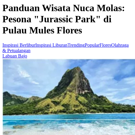
Panduan Wisata Nuca Molas:
Pesona "Jurassic Park" di
Pulau Mules Flores
Inspirasi Berlibur
Inspirasi Liburan
Trending
Popular
Flores
Olahraga
& Petualangan
Labuan Bajo