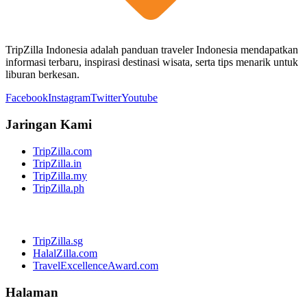
TripZilla Indonesia adalah panduan traveler Indonesia mendapatkan
informasi terbaru, inspirasi destinasi wisata, serta tips menarik untuk
liburan berkesan.
Facebook
Instagram
Twitter
Youtube
Jaringan Kami
TripZilla.com
TripZilla.in
TripZilla.my
TripZilla.ph
TripZilla.sg
HalalZilla.com
TravelExcellenceAward.com
Halaman