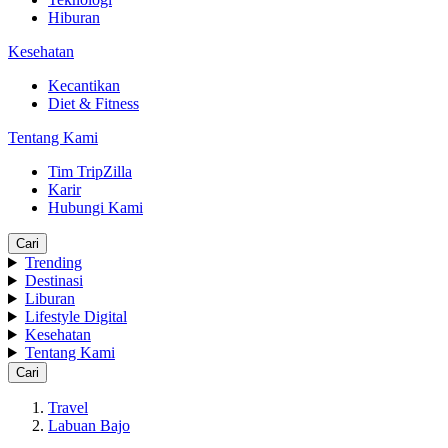
Hiburan
Kesehatan
Kecantikan
Diet & Fitness
Tentang Kami
Tim TripZilla
Karir
Hubungi Kami
Cari
Trending
Destinasi
Liburan
Lifestyle Digital
Kesehatan
Tentang Kami
Cari
Travel
Labuan Bajo