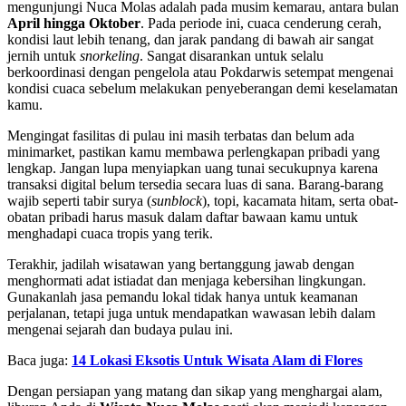
mengunjungi Nuca Molas adalah pada musim kemarau, antara bulan
April hingga Oktober
. Pada periode ini, cuaca cenderung cerah,
kondisi laut lebih tenang, dan jarak pandang di bawah air sangat
jernih untuk
snorkeling
. Sangat disarankan untuk selalu
berkoordinasi dengan pengelola atau Pokdarwis setempat mengenai
kondisi cuaca sebelum melakukan penyeberangan demi keselamatan
kamu.
Mengingat fasilitas di pulau ini masih terbatas dan belum ada
minimarket, pastikan kamu membawa perlengkapan pribadi yang
lengkap. Jangan lupa menyiapkan uang tunai secukupnya karena
transaksi digital belum tersedia secara luas di sana. Barang-barang
wajib seperti tabir surya (
sunblock
), topi, kacamata hitam, serta obat-
obatan pribadi harus masuk dalam daftar bawaan kamu untuk
menghadapi cuaca tropis yang terik.
Terakhir, jadilah wisatawan yang bertanggung jawab dengan
menghormati adat istiadat dan menjaga kebersihan lingkungan.
Gunakanlah jasa pemandu lokal tidak hanya untuk keamanan
perjalanan, tetapi juga untuk mendapatkan wawasan lebih dalam
mengenai sejarah dan budaya pulau ini.
Baca juga:
14 Lokasi Eksotis Untuk Wisata Alam di Flores
Dengan persiapan yang matang dan sikap yang menghargai alam,