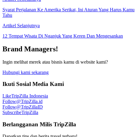
Syarat Perjalanan Ke Amerika Serikat, Ini Aturan Yang Harus Kamu
Tahu
Artikel Selanjutnya
12 Tempat Wisata Di Nganjuk Yang Keren Dan Mengesankan
Brand Managers!
Ingin melihat merek atau bisnis kamu di website kami?
Hubungi kami sekarang
Ikuti Sosial Media Kami
Like
TripZilla Indonesia
Follow
@TripZilla.id
Follow
@TripZillaID
Subscribe
TripZilla
Berlangganan Milis TripZilla
Dapatkan tips dan berita travel terbaru!