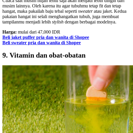
Cuaca saat musim hujan tentu saja akan menjadi lebih dingin dari
musim lainnya. Oleh karena itu agar tubuhmu tetap fit dan tetap
hangat, maka pakailah baju tebal seperti
sweater
atau jaket. Kedua
pakaian hangat ini selali menghangatkan tubuh, juga membuat
tampilanmu menjadi lebih
stylish
dengan berbagai modelnya.
Harga:
mulai dari 47,000 IDR
Beli jaket puffer pria dan wanita di Shopee
Beli sweater pria dan wanita di Shopee
9. Vitamin dan obat-obatan