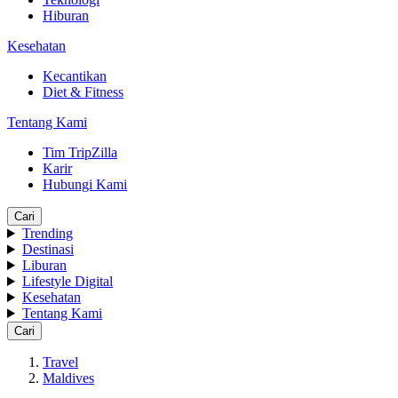
Hiburan
Kesehatan
Kecantikan
Diet & Fitness
Tentang Kami
Tim TripZilla
Karir
Hubungi Kami
Cari
Trending
Destinasi
Liburan
Lifestyle Digital
Kesehatan
Tentang Kami
Cari
Travel
Maldives