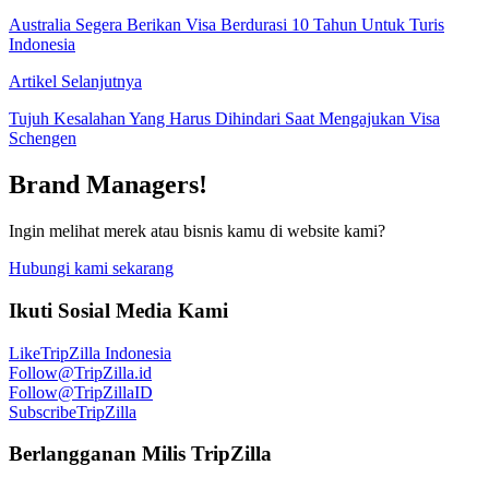
Australia Segera Berikan Visa Berdurasi 10 Tahun Untuk Turis
Indonesia
Artikel Selanjutnya
Tujuh Kesalahan Yang Harus Dihindari Saat Mengajukan Visa
Schengen
Brand Managers!
Ingin melihat merek atau bisnis kamu di website kami?
Hubungi kami sekarang
Ikuti Sosial Media Kami
Like
TripZilla Indonesia
Follow
@TripZilla.id
Follow
@TripZillaID
Subscribe
TripZilla
Berlangganan Milis TripZilla