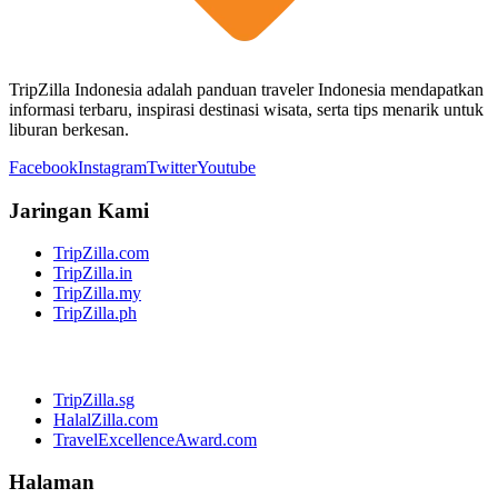
TripZilla Indonesia adalah panduan traveler Indonesia mendapatkan
informasi terbaru, inspirasi destinasi wisata, serta tips menarik untuk
liburan berkesan.
Facebook
Instagram
Twitter
Youtube
Jaringan Kami
TripZilla.com
TripZilla.in
TripZilla.my
TripZilla.ph
TripZilla.sg
HalalZilla.com
TravelExcellenceAward.com
Halaman