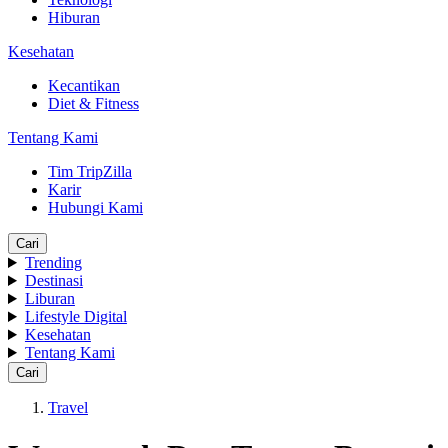
Hiburan
Kesehatan
Kecantikan
Diet & Fitness
Tentang Kami
Tim TripZilla
Karir
Hubungi Kami
Cari
Trending
Destinasi
Liburan
Lifestyle Digital
Kesehatan
Tentang Kami
Cari
Travel