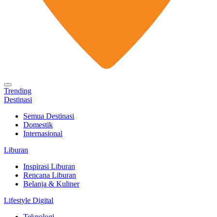
Trending
Destinasi
Semua Destinasi
Domestik
Internasional
Liburan
Inspirasi Liburan
Rencana Liburan
Belanja & Kuliner
Lifestyle Digital
Teknologi