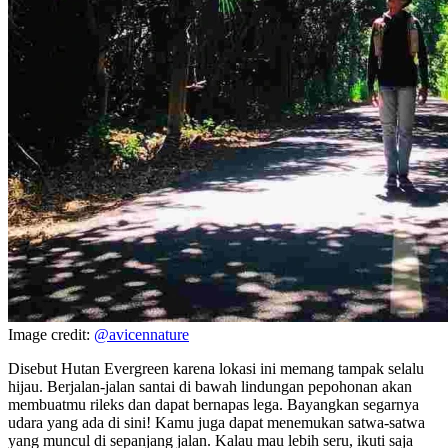
Image credit:
@avicennature
Disebut Hutan Evergreen karena lokasi ini memang tampak selalu
hijau. Berjalan-jalan santai di bawah lindungan pepohonan akan
membuatmu rileks dan dapat bernapas lega. Bayangkan segarnya
udara yang ada di sini! Kamu juga dapat menemukan satwa-satwa
yang muncul di sepanjang jalan. Kalau mau lebih seru, ikuti saja