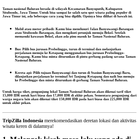
Taman nasional Baluran berada di wilayah Kecamatan Banyuputih, Kabupaten
Situbondo, Jawa Timur. Untuk bisa sampai ke salah satu spot wisata paling populer di
Jawa Timur ini, ada beberapa cara yang bisa dipilih. Opsinya bisa dilihat di bawah ini.
Mobil atau motor pribadi:
Kamu bisa menelusuri Jalan Banyuwangi-Batangan
atau Situbondo-Batangan, dan mengikuti petunjuk menuju Bekol. Setelah
memasuki kawasan Bekol, akan ada pinu masuk ke Taman Nasional Baluran.
Bus:
Pilih bus jurusan Probolinggo, turun di terminal dan melanjutkan
perjalanan menuju ke Ketapang menggunakan bus jurusan Probolinggo-
Ketapang. Kamu bisa minta diturunkan di pintu gerbang padang savana Taman
Nasional Baluran.
Kereta api:
Pilih tujuan Banyuwangi dan turun di Stasiun Banyuwangi Baru,
dilanjutkan perjalanan ke terminal Sri Tanjung-Ketapang dan naik bus menuju
ke Probolinggo dan minta diturunkan di gerbang Taman Nasional Baluran.
Untuk harga tiket, pengunjung lokal Taman Nasional Baluran akan dikenai tarif tiket
15,000 IDR untuk hari biasa dan 17,000 IDR di akhir pekan. Sementara pengunjung dari
warga negara lain akan dikenai tiket 150,000 IDR pada hari biasa dan 225,000 IDR
untuk akhir pekan.
TripZilla Indonesia
merekomendasikan deretan lokasi dan aktivitas
wisata keren di dalamnya!