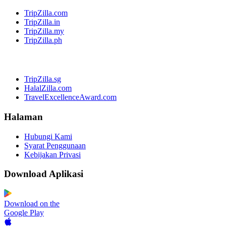
TripZilla.com
TripZilla.in
TripZilla.my
TripZilla.ph
TripZilla.sg
HalalZilla.com
TravelExcellenceAward.com
Halaman
Hubungi Kami
Syarat Penggunaan
Kebijakan Privasi
Download Aplikasi
Download on the
Google Play