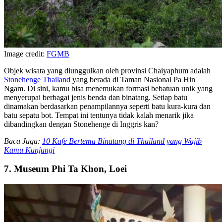
Image credit:
FGMB
Objek wisata yang diunggulkan oleh provinsi Chaiyaphum adalah
Stonehenge Thailand
yang berada di Taman Nasional Pa Hin
Ngam. Di sini, kamu bisa menemukan formasi bebatuan unik yang
menyerupai berbagai jenis benda dan binatang. Setiap batu
dinamakan berdasarkan penampilannya seperti batu kura-kura dan
batu sepatu bot. Tempat ini tentunya tidak kalah menarik jika
dibandingkan dengan Stonehenge di Inggris kan?
Baca Juga:
10 Kafe Bertema Binatang di Thailand yang Wajib
Kamu Kunjungi
7. Museum Phi Ta Khon, Loei