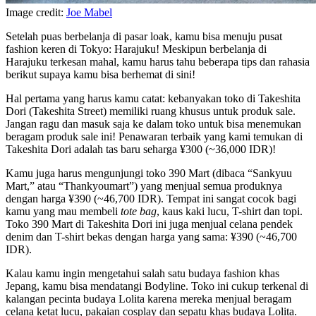
Image credit:
Joe Mabel
Setelah puas berbelanja di pasar loak, kamu bisa menuju pusat
fashion keren di Tokyo: Harajuku! Meskipun berbelanja di
Harajuku terkesan mahal, kamu harus tahu beberapa tips dan rahasia
berikut supaya kamu bisa berhemat di sini!
Hal pertama yang harus kamu catat: kebanyakan toko di Takeshita
Dori (Takeshita Street) memiliki ruang khusus untuk produk sale.
Jangan ragu dan masuk saja ke dalam toko untuk bisa menemukan
beragam produk sale ini! Penawaran terbaik yang kami temukan di
Takeshita Dori adalah tas baru seharga ¥300 (~36,000 IDR)!
Kamu juga harus mengunjungi toko 390 Mart (dibaca “Sankyuu
Mart,” atau “Thankyoumart”) yang menjual semua produknya
dengan harga ¥390 (~46,700 IDR). Tempat ini sangat cocok bagi
kamu yang mau membeli
tote bag
, kaus kaki lucu, T-shirt dan topi.
Toko 390 Mart di Takeshita Dori ini juga menjual celana pendek
denim dan T-shirt bekas dengan harga yang sama: ¥390 (~46,700
IDR).
Kalau kamu ingin mengetahui salah satu budaya fashion khas
Jepang, kamu bisa mendatangi Bodyline. Toko ini cukup terkenal di
kalangan pecinta budaya Lolita karena mereka menjual beragam
celana ketat lucu, pakaian cosplay dan sepatu khas budaya Lolita.