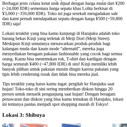
Berbagai jenis celana ketat unik dijual dengan harga mulai dari ¥200
(~24,000 IDR) sementara harga sepatu khas Lolita berkisar di
¥3,000 (~359,000 IDR). Toko ini juga sesekali mengadakan sale
dan kami pernah mendapatkan sepatu dengan harga ¥500 (~59,800
IDR) saja!
Lokasi terakhir yang bisa kamu kunjungi di Harajuku adalah toko
barang bekas Kinji yang terletak di Meiji Dori (Meiji Street).
Meskipun Kinji umumnya menawarkan produk-produk bagi
kalangan muda dan kaum mode “alternatif”, mereka juga
menyediakan beragam pakaian fashionable yang cocok bagi semua
orang. Kamu bisa menemukan rok, T-shirt dan kardigan dengan
harga semurah ¥400 (~47,800 IDR) di sini! Kinji memiliki lebih
banyak pilihan untuk pakaian musim dingin karena pakaian yang
tipis lebih cenderung rusak dan tidak bisa mereka jual.
Tips terakhir yang harus kamu ingat: pergilah ke Harajuku saat
hujan! Toko-toko di sini sering memberikan diskon hingga 20
persen untuk menarik pengunjung saat hujan! Dengan beragam
penawaran dan diskon yang bisa kamu temukan di Harajuku, lokasi
ini tentunya pantas menjadi spot shopping murah di Tokyo!
Lokasi 3: Shibuya