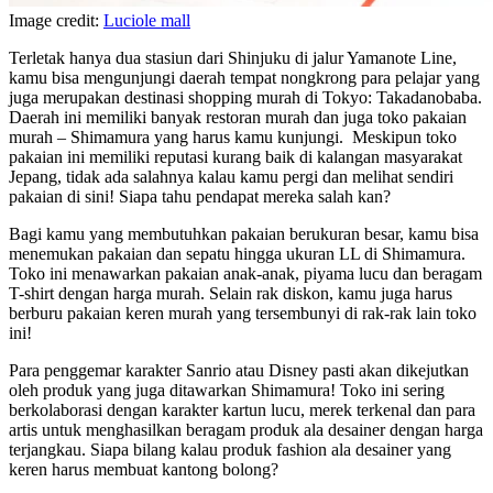
Image credit:
Luciole mall
Terletak hanya dua stasiun dari Shinjuku di jalur Yamanote Line,
kamu bisa mengunjungi daerah tempat nongkrong para pelajar yang
juga merupakan destinasi shopping murah di Tokyo: Takadanobaba.
Daerah ini memiliki banyak restoran murah dan juga toko pakaian
murah – Shimamura yang harus kamu kunjungi. Meskipun toko
pakaian ini memiliki reputasi kurang baik di kalangan masyarakat
Jepang, tidak ada salahnya kalau kamu pergi dan melihat sendiri
pakaian di sini! Siapa tahu pendapat mereka salah kan?
Bagi kamu yang membutuhkan pakaian berukuran besar, kamu bisa
menemukan pakaian dan sepatu hingga ukuran LL di Shimamura.
Toko ini menawarkan pakaian anak-anak, piyama lucu dan beragam
T-shirt dengan harga murah. Selain rak diskon, kamu juga harus
berburu pakaian keren murah yang tersembunyi di rak-rak lain toko
ini!
Para penggemar karakter Sanrio atau Disney pasti akan dikejutkan
oleh produk yang juga ditawarkan Shimamura! Toko ini sering
berkolaborasi dengan karakter kartun lucu, merek terkenal dan para
artis untuk menghasilkan beragam produk ala desainer dengan harga
terjangkau. Siapa bilang kalau produk fashion ala desainer yang
keren harus membuat kantong bolong?