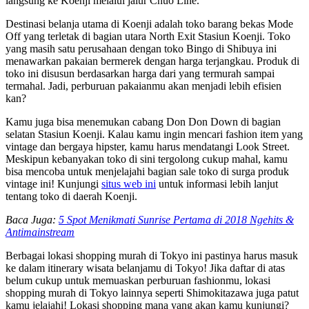
langsung ke Koenji melalui jalur Chuo Line.
Destinasi belanja utama di Koenji adalah toko barang bekas Mode
Off yang terletak di bagian utara North Exit Stasiun Koenji. Toko
yang masih satu perusahaan dengan toko Bingo di Shibuya ini
menawarkan pakaian bermerek dengan harga terjangkau. Produk di
toko ini disusun berdasarkan harga dari yang termurah sampai
termahal. Jadi, perburuan pakaianmu akan menjadi lebih efisien
kan?
Kamu juga bisa menemukan cabang Don Don Down di bagian
selatan Stasiun Koenji. Kalau kamu ingin mencari fashion item yang
vintage dan bergaya hipster, kamu harus mendatangi Look Street.
Meskipun kebanyakan toko di sini tergolong cukup mahal, kamu
bisa mencoba untuk menjelajahi bagian sale toko di surga produk
vintage ini! Kunjungi
situs web ini
untuk informasi lebih lanjut
tentang toko di daerah Koenji.
Baca Juga:
5 Spot Menikmati Sunrise Pertama di 2018 Ngehits &
Antimainstream
Berbagai lokasi shopping murah di Tokyo ini pastinya harus masuk
ke dalam itinerary wisata belanjamu di Tokyo! Jika daftar di atas
belum cukup untuk memuaskan perburuan fashionmu, lokasi
shopping murah di Tokyo lainnya seperti Shimokitazawa juga patut
kamu jelajahi! Lokasi shopping mana yang akan kamu kunjungi?