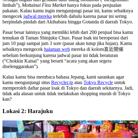
limbah”)
, Mottainai Flea Market
hanya fokus pada penjualan
pakaian. Kalau kamu ingin mengunjungi pasar ini, kamu sebaiknya
mengecek
jadwal mereka
terlebih dahulu karena pasar ini sering
berpindah-pindah dari Akihabara hingga Gotanda di daerah Tokyo.
Pasar besar lainnya yang memiliki lebih dari 200 penjual bisa kamu
temukan di Taman Shinjuku Chuo. Pasar loak ini beroperasi dari
jam 10 pagi sampai jam 3 sore (pasar akan tutup jika hujan). Kamu
sebaiknya mengecek
halaman web
mereka di kolom直近開催
sebelum berkunjung karena jadwal pasar ini tidak beraturan
(“Chokkin Kaisai” yang berarti “acara yang akan segera
diselenggarakan”).
Kalau kamu bisa membaca bahasa Jepang, kami sarankan agar
kamu mengunjungi situs
Recycler.jp
atau
Tokyo Recycle
untuk
memperoleh daftar pasar loak di Tokyo dan daerah sekitarnya. Jadi,
tidak ada alasan untuk tidak melakukan shopping murah di Tokyo
kan?
Lokasi 2: Harajuku