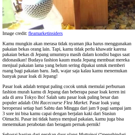
Image credit:
fleamarketinsiders
Kamu mungkin akan merasa tidak nyaman jika harus menggunakan
pakaian bekas orang lain. Tapi, kamu tidak perlu khawatir karena
pakaian bekas di Jepang umumnya masih dalam kondisi bagus saat
didonasikan! Budaya fashion kaum muda Jepang membuat mereka
menjual pakaian lama yang belum sering dipakai untuk memberi
ruang bagi pakaian baru. Jadi, wajar saja kalau kamu menemukan
banyak pasar loak di Jepang!
Pasar loak adalah tempat paling cocok untuk memulai perburuan
fashion murah kamu di Jepang dan beberapa pasar loak keren ini
ada di area Tokyo lho! Salah satu pasar loak paling besar dan
populer adalah
Ohi Racecourse Flea Market
. Pasar loak yang
beroperasi setiap hari Sabtu dan Minggu dari jam 9 pagi sampai jam
3 sore ini bisa kamu capai dengan berjalan kaki dari Stasiun
Oimachi. Pasar ini tidak hanya menjual pakaian, kamu juga bisa
menemukan perabotan dan beragam pernak-pernik!
Sebagai bagian dari gerakan daur ulang
Mottainai
(“menghindari