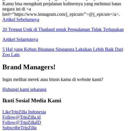
Kamu bisa mengikuti perjalanan kulinernya yang melintasi batas
negara ini di <a
href="https://www.instagram.com/j_epicure/">@j_epicure</a>.
Artikel Sebelumnya
20 Tempat Unik di Thailand untuk Pengalaman Tidak Terlupakan
Artikel Selanjutnya
5 Hal yang Kebun Binatang Singapura Lakukan Lebih Baik Dari
Zoo Lain
Brand Managers!
Ingin melihat merek atau bisnis kamu di website kami?
Hubungi kami sekarang
Ikuti Sosial Media Kami
Like
TripZilla Indonesia
Follow
@TripZilla.id
Follow
@TripZillaID
Subscribe
TripZilla