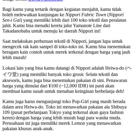
Bagi kamu yang tertarik dengan kegiatan menjahit, kamu tidak
boleh melewatkan kunjungan ke
Nippori Fabric Town
(
Nippori
Sen-i Gai
) yang memiliki lebih dari 100 toko tekstil dan peralatan
jahit. Kamu bisa menaiki kereta jalur Yamanote Line dari
Takadanobaba untuk menuju ke daerah Nippori ini!
Saat melakukan perburuan tekstil di Nippori, jangan lupa untuk
mengecek rak kain sampel di toko-toko ini. Kamu bisa menemukan
beragam kain contoh untuk merek terkenal dengan harga yang jauh
lebih murah!
Lokasi lain yang bisa kamu datangi di Nippori adalah Heiwa-do (ヘ
イワ堂) yang memiliki banyak toko grosir. Selain tekstil dan
aksesoris, kamu juga bisa menemukan pakaian di sini. Penawaran
harga yang dimulai dari ¥100 (~12,000 IDR) ini pasti akan
membuat kamu susah untuk menahan keinginan berbelanja deh!
Kamu juga harus mengunjungi toko Pop-Girl yang masih berada
dalam area Heiwa-do. Toko ini menawarkan pakaian ala Shibuya
109 (pusat perbelanjaan Tokyo yang terkenal akan gaya fashion
keren) dengan harga yang lebih murah bagi para wanita muda.
Perusahaan ini juga memiliki merek Lemon yang menawarkan
pakaian khusus anak-anak.