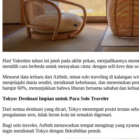
Hari Valentine tahun ini jatuh pada akhir pekan, menjadikannya mome
memilih cara berbeda untuk merayakan cinta: dengan self-love dan sol
Menurut data terbaru dari Airbnb, minat solo traveling di kalangan
menjelajahi dunia sendiri, menikmati kebebasan, dan menemukan peng
hampir 60%, menunjukkan bahwa liburan bersama sahabat dan keluarga
Tokyo: Destinasi Impian untuk Para Solo Traveler
Dari semua destinasi yang dicari, Tokyo menempati posisi teratas se
pengalaman seru, tidak heran kota ini semakin digemari.
Bagi solo traveler, Airbnb menawarkan tempat menginap yang nyaman
ingin menikmati Tokyo dengan fleksibilitas penuh.