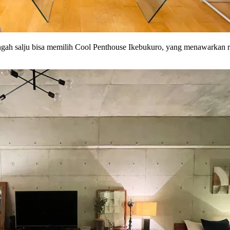
engah salju bisa memilih Cool Penthouse Ikebukuro, yang menawarka