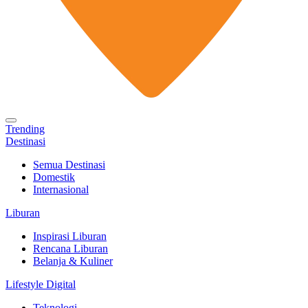
Trending
Destinasi
Semua Destinasi
Domestik
Internasional
Liburan
Inspirasi Liburan
Rencana Liburan
Belanja & Kuliner
Lifestyle Digital
Teknologi