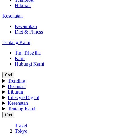
Hiburan
Kesehatan
Kecantikan
Diet & Fitness
Tentang Kami
Tim TripZilla
Karir
Hubungi Kami
Cari
Trending
Destinasi
Liburan
Lifestyle Digital
Kesehatan
Tentang Kami
Cari
Travel
Tokyo