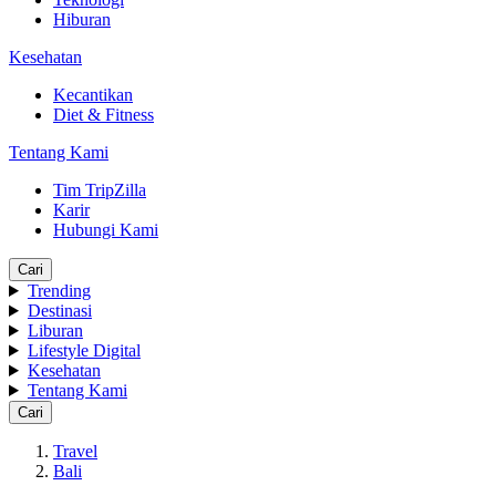
Hiburan
Kesehatan
Kecantikan
Diet & Fitness
Tentang Kami
Tim TripZilla
Karir
Hubungi Kami
Cari
Trending
Destinasi
Liburan
Lifestyle Digital
Kesehatan
Tentang Kami
Cari
Travel
Bali