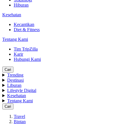
Hiburan
Kesehatan
Kecantikan
Diet & Fitness
Tentang Kami
Tim TripZilla
Karir
Hubungi Kami
Cari
Trending
Destinasi
Liburan
Lifestyle Digital
Kesehatan
Tentang Kami
Cari
Travel
Bintan