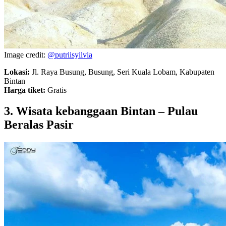
Image credit:
@putriisyilvia
Lokasi:
Jl. Raya Busung, Busung, Seri Kuala Lobam, Kabupaten
Bintan
Harga tiket:
Gratis
3. Wisata kebanggaan Bintan – Pulau
Beralas Pasir